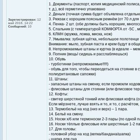
1. Документы (паспорт, копия медицинский полиса
т. д.), всё герметично упаковано
2. Деньги (точная сумма будет объявлена отдельн
3. Рюкзак с хорошим поясным ремнём (от 70 л для 
Зарегистрирован:
12
май 2016, 14:22
4. Пенка- 2 шт. (обе должны быть хорошие, многос
Сообщений:
10
5. Спальник (с температурой КОМФОРТА от -5С , 
6. КЛМН (кружка, ложка, миска, нож)
7. Умывалка: зубная щётка, небольшое полотенце 
Внимание: мыло, зубная паста и крем будут в об
8. Непромокаемые штаны и куртка (в идеале – ме
9. Попник (вещь! сидишь и расслабляешься)
10. Обувь
- турботинки (непромокаемые!!!!!)
- обувь для того, чтобы переодеться на стоянке в 
полиуритановые сапожки)
11. Штаны:
- запасные штаны на сменку, если промокли ходо
- флисовые штаны для стоянки (или флисовое тер
12. Кофты:
- свитер шерстяной тонкий или флисовая кофта (он
Если мёрзнете, лучше взять и то, и то, с расчётом
13. Термобельё на ход (низ и верх) – 1 пара.
14. Бельё на смену.
15. Носки х/б или термоноски 2-3 пары (по одной 
16. Носки тёплые флисовые или шерстяные 1-2 п
17. Для головы:
- головной убор на ход (кепка/бандана/шапка)
- шапка для сна