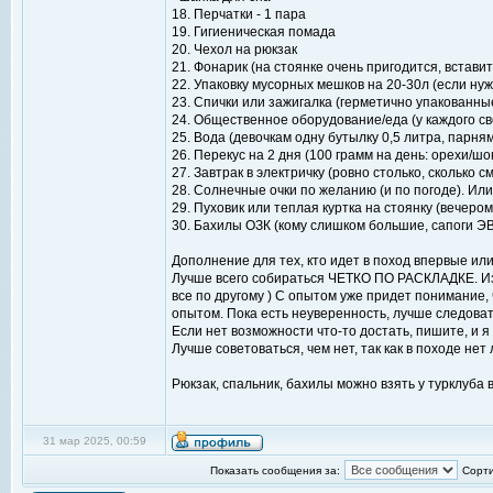
18. Перчатки - 1 пара
19. Гигиеническая помада
20. Чехол на рюкзак
21. Фонарик (на стоянке очень пригодится, встави
22. Упаковку мусорных мешков на 20-30л (если ну
23. Спички или зажигалка (герметично упакованны
24. Общественное оборудование/еда (у каждого св
25. Вода (девочкам одну бутылку 0,5 литра, парням
26. Перекус на 2 дня (100 грамм на день: орехи/шо
27. Завтрак в электричку (ровно столько, сколько
28. Солнечные очки по желанию (и по погоде). Или д
29. Пуховик или теплая куртка на стоянку (вечеро
30. Бахилы ОЗК (кому слишком большие, сапоги Э
Дополнение для тех, кто идет в поход впервые или
Лучше всего собираться ЧЕТКО ПО РАСКЛАДКЕ. Из 
все по другому ) С опытом уже придет понимание, ч
опытом. Пока есть неуверенность, лучше следоват
Если нет возможности что-то достать, пишите, и я 
Лучше советоваться, чем нет, так как в походе не
Рюкзак, спальник, бахилы можно взять у турклуба 
31 мар 2025, 00:59
Показать сообщения за:
Сорти