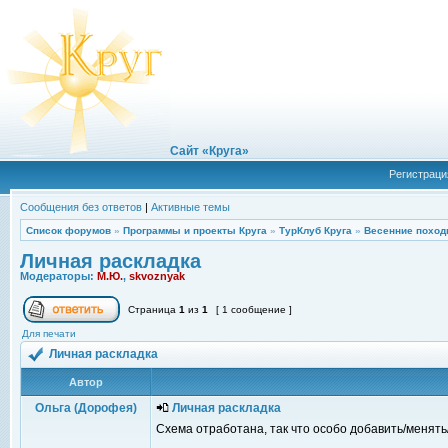
Сайт «Круга»
Регистраци
Сообщения без ответов
|
Активные темы
Список форумов
»
Программы и проекты Круга
»
ТурКлуб Круга
»
Весенние поход
Личная раскладка
Модераторы:
М.Ю.
,
skvoznyak
Страница
1
из
1
[ 1 сообщение ]
Для печати
Личная раскладка
Автор
Ольга (Дорофея)
Личная раскладка
Схема отработана, так что особо добавить/менять