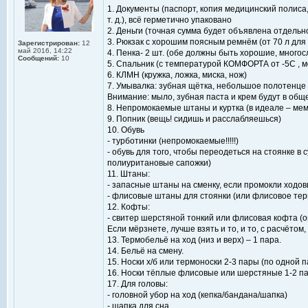
1. Документы (паспорт, копия медицинский полиса
т. д.), всё герметично упаковано
2. Деньги (точная сумма будет объявлена отдельн
3. Рюкзак с хорошим поясным ремнём (от 70 л для 
Зарегистрирован:
12
май 2016, 14:22
4. Пенка- 2 шт. (обе должны быть хорошие, многос
Сообщений:
10
5. Спальник (с температурой КОМФОРТА от -5С , 
6. КЛМН (кружка, ложка, миска, нож)
7. Умывалка: зубная щётка, небольшое полотенце 
Внимание: мыло, зубная паста и крем будут в об
8. Непромокаемые штаны и куртка (в идеале – ме
9. Попник (вещь! сидишь и расслабляешься)
10. Обувь
- турботинки (непромокаемые!!!!!)
- обувь для того, чтобы переодеться на стоянке в 
полиуритановые сапожки)
11. Штаны:
- запасные штаны на сменку, если промокли ходо
- флисовые штаны для стоянки (или флисовое тер
12. Кофты:
- свитер шерстяной тонкий или флисовая кофта (он
Если мёрзнете, лучше взять и то, и то, с расчётом
13. Термобельё на ход (низ и верх) – 1 пара.
14. Бельё на смену.
15. Носки х/б или термоноски 2-3 пары (по одной 
16. Носки тёплые флисовые или шерстяные 1-2 п
17. Для головы:
- головной убор на ход (кепка/бандана/шапка)
- шапка для сна