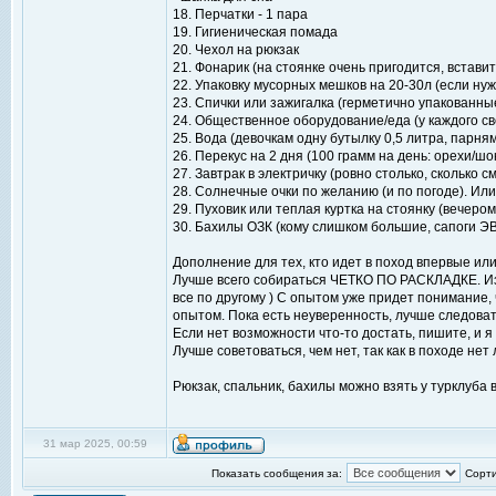
18. Перчатки - 1 пара
19. Гигиеническая помада
20. Чехол на рюкзак
21. Фонарик (на стоянке очень пригодится, встави
22. Упаковку мусорных мешков на 20-30л (если ну
23. Спички или зажигалка (герметично упакованны
24. Общественное оборудование/еда (у каждого св
25. Вода (девочкам одну бутылку 0,5 литра, парням
26. Перекус на 2 дня (100 грамм на день: орехи/шо
27. Завтрак в электричку (ровно столько, сколько
28. Солнечные очки по желанию (и по погоде). Или д
29. Пуховик или теплая куртка на стоянку (вечеро
30. Бахилы ОЗК (кому слишком большие, сапоги Э
Дополнение для тех, кто идет в поход впервые или
Лучше всего собираться ЧЕТКО ПО РАСКЛАДКЕ. Из 
все по другому ) С опытом уже придет понимание, ч
опытом. Пока есть неуверенность, лучше следоват
Если нет возможности что-то достать, пишите, и я 
Лучше советоваться, чем нет, так как в походе не
Рюкзак, спальник, бахилы можно взять у турклуба 
31 мар 2025, 00:59
Показать сообщения за:
Сорти