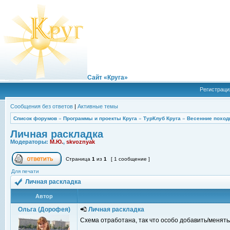
Сайт «Круга»
Регистраци
Сообщения без ответов
|
Активные темы
Список форумов
»
Программы и проекты Круга
»
ТурКлуб Круга
»
Весенние поход
Личная раскладка
Модераторы:
М.Ю.
,
skvoznyak
Страница
1
из
1
[ 1 сообщение ]
Для печати
Личная раскладка
Автор
Ольга (Дорофея)
Личная раскладка
Схема отработана, так что особо добавить/менять