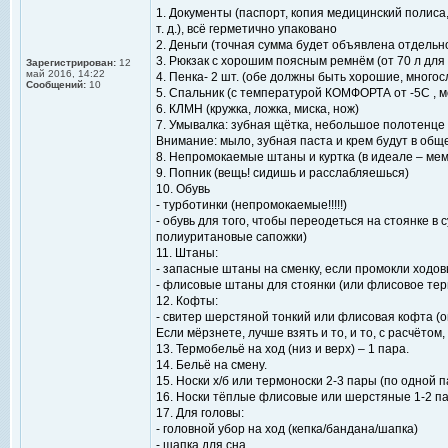
1. Документы (паспорт, копия медицинский полиса
т. д.), всё герметично упаковано
2. Деньги (точная сумма будет объявлена отдельн
3. Рюкзак с хорошим поясным ремнём (от 70 л для 
Зарегистрирован:
12
май 2016, 14:22
4. Пенка- 2 шт. (обе должны быть хорошие, многос
Сообщений:
10
5. Спальник (с температурой КОМФОРТА от -5С , 
6. КЛМН (кружка, ложка, миска, нож)
7. Умывалка: зубная щётка, небольшое полотенце 
Внимание: мыло, зубная паста и крем будут в об
8. Непромокаемые штаны и куртка (в идеале – ме
9. Попник (вещь! сидишь и расслабляешься)
10. Обувь
- турботинки (непромокаемые!!!!!)
- обувь для того, чтобы переодеться на стоянке в 
полиуритановые сапожки)
11. Штаны:
- запасные штаны на сменку, если промокли ходо
- флисовые штаны для стоянки (или флисовое тер
12. Кофты:
- свитер шерстяной тонкий или флисовая кофта (он
Если мёрзнете, лучше взять и то, и то, с расчётом
13. Термобельё на ход (низ и верх) – 1 пара.
14. Бельё на смену.
15. Носки х/б или термоноски 2-3 пары (по одной 
16. Носки тёплые флисовые или шерстяные 1-2 п
17. Для головы:
- головной убор на ход (кепка/бандана/шапка)
- шапка для сна