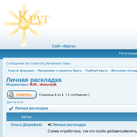
Сайт «Круга»
Регистраци
Сообщения без ответов
|
Активные темы
Список форумов
»
Программы и проекты Круга
»
ТурКлуб Круга
»
Весенние поход
Личная раскладка
Модераторы:
М.Ю.
,
skvoznyak
Страница
1
из
1
[ 1 сообщение ]
Для печати
Личная раскладка
Автор
Ольга (Дорофея)
Личная раскладка
Схема отработана, так что особо добавить/менять