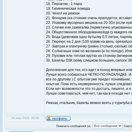
18. Перчатки - 1 пара
19. Гигиеническая помада
20. Чехол на рюкзак
21. Фонарик (на стоянке очень пригодится, встави
22. Упаковку мусорных мешков на 20-30л (если ну
23. Спички или зажигалка (герметично упакованны
24. Общественное оборудование/еда (у каждого св
25. Вода (девочкам одну бутылку 0,5 литра, парням
26. Перекус на 2 дня (100 грамм на день: орехи/шо
27. Завтрак в электричку (ровно столько, сколько
28. Солнечные очки по желанию (и по погоде). Или д
29. Пуховик или теплая куртка на стоянку (вечеро
30. Бахилы ОЗК (кому слишком большие, сапоги Э
Дополнение для тех, кто идет в поход впервые или
Лучше всего собираться ЧЕТКО ПО РАСКЛАДКЕ. Из 
все по другому ) С опытом уже придет понимание, ч
опытом. Пока есть неуверенность, лучше следоват
Если нет возможности что-то достать, пишите, и я 
Лучше советоваться, чем нет, так как в походе не
Рюкзак, спальник, бахилы можно взять у турклуба 
31 мар 2025, 00:59
Показать сообщения за:
Сорти