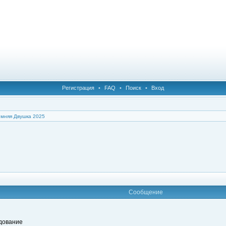
Регистрация
•
FAQ
•
Поиск
•
Вход
имняя Двушка 2025
Сообщение
дование