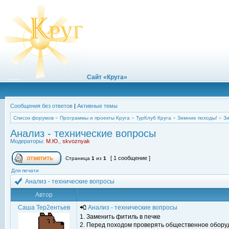
Сайт «Круга»
Сообщения без ответов
|
Активные темы
Список форумов
»
Программы и проекты Круга
»
ТурКлуб Круга
»
Зимние походы!
»
З
Анализ - технические вопросы
Модераторы:
М.Ю.
,
skvoznyak
[ 1 сообщение ]
Страница
1
из
1
Для печати
Анализ - технические вопросы
Автор
Саша Тер2ентьев
Анализ - технические вопросы
1. Заменить фитиль в печке
2. Перед походом проверять общественное обору