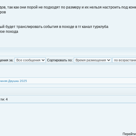
ов, так как они порой не подходят по размеру и их нельзя настроить под кон
оров
ый будет транслировать события в походе в тг канал турклуба
изе похода
ения за:
Сортировать по:
имняя Двушка 2025
ти: 4
Перейти