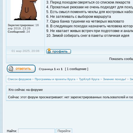
3. Перед походом сверяться со списком лекарств
4. Прокатные рюкзаки не очень подходят для поход
5. Есть смысл поменять чехлы для костровых наб
6. Не затягивать с выбором маршрута
7. Одна банка тушенки на четверых маловато
Зарегистрирован:
16
8. В следующих походах назначить человека котор
апр 2019, 23:26
9. Не хватает живых встреч при подготовке и анал
Сообщений:
24
10. Зимой собирать снег в пакеты отличная идея
01 мар 2025, 20:06
Показать сообщ
[ 1 сообщение ]
Страница
1
из
1
Список форумов
»
Программы и проекты Круга
»
ТурКлуб Круга
»
Зимние походы!
»
З
Кто сейчас на форуме
Сейчас этот форум просматривают: нет зарегистрированных пользователей и гос
Найти: