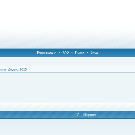
Регистрация
•
FAQ
•
Поиск
•
Вход
имняя Двушка 2025
Сообщение