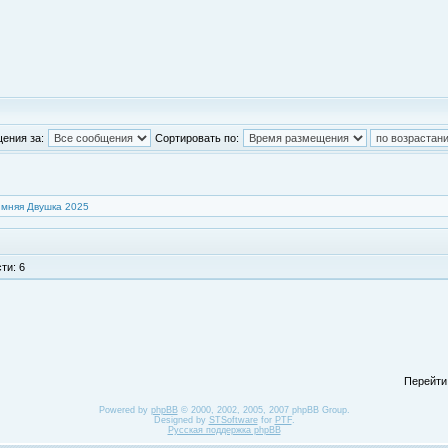
ения за:
Сортировать по:
имняя Двушка 2025
ти: 6
Перейти
Powered by
phpBB
© 2000, 2002, 2005, 2007 phpBB Group.
Designed by
STSoftware
for
PTF
.
Русская поддержка phpBB