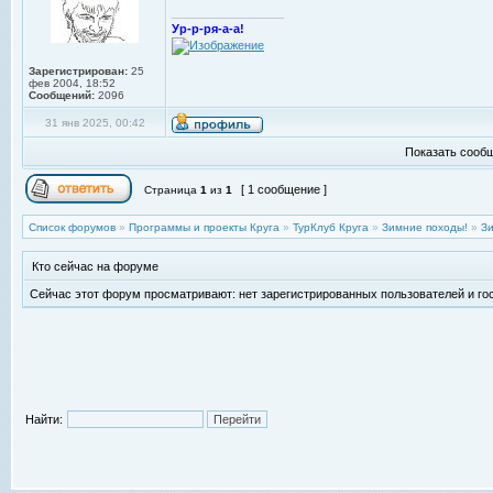
_________________
Ур-р-ря-а-а!
Зарегистрирован:
25
фев 2004, 18:52
Сообщений:
2096
31 янв 2025, 00:42
Показать сообщ
[ 1 сообщение ]
Страница
1
из
1
Список форумов
»
Программы и проекты Круга
»
ТурКлуб Круга
»
Зимние походы!
»
З
Кто сейчас на форуме
Сейчас этот форум просматривают: нет зарегистрированных пользователей и гос
Найти: