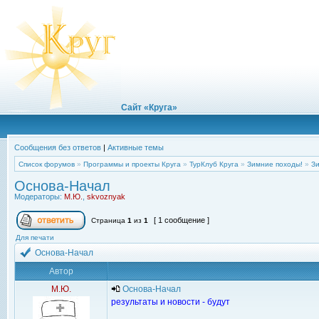
Сайт «Круга»
Сообщения без ответов
|
Активные темы
Список форумов
»
Программы и проекты Круга
»
ТурКлуб Круга
»
Зимние походы!
»
З
Основа-Начал
Модераторы:
М.Ю.
,
skvoznyak
[ 1 сообщение ]
Страница
1
из
1
Для печати
Основа-Начал
Автор
М.Ю.
Основа-Начал
результаты и новости - будут