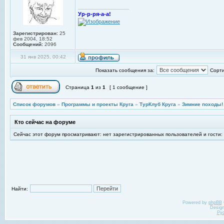
_________________
Ур-р-ря-а-а!
Зарегистрирован:
25
фев 2004, 18:52
Сообщений:
2096
31 янв 2025, 00:42
Показать сообщения за:
Сорти
Страница
1
из
1
[ 1 сообщение ]
Список форумов
»
Программы и проекты Круга
»
ТурКлуб Круга
»
Зимние походы!
Кто сейчас на форуме
Сейчас этот форум просматривают: нет зарегистрированных пользователей и гости:
Найти:
Powered by
phpBB
Desig
Ру