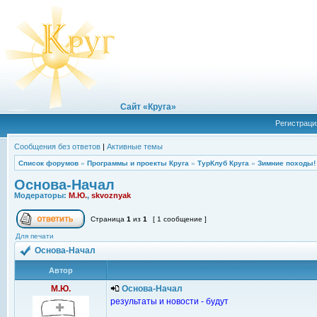
Сайт «Круга»
Регистраци
Сообщения без ответов
|
Активные темы
Список форумов
»
Программы и проекты Круга
»
ТурКлуб Круга
»
Зимние походы!
Основа-Начал
Модераторы:
М.Ю.
,
skvoznyak
Страница
1
из
1
[ 1 сообщение ]
Для печати
Основа-Начал
Автор
М.Ю.
Основа-Начал
результаты и новости - будут