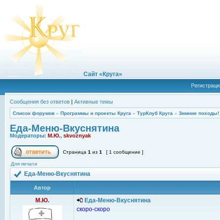
Сайт «Круга»
Регистраци
Сообщения без ответов
|
Активные темы
Список форумов
»
Программы и проекты Круга
»
ТурКлуб Круга
»
Зимние походы!
Еда-Меню-Вкуснятина
Модераторы:
М.Ю.
,
skvoznyak
Страница
1
из
1
[ 1 сообщение ]
Для печати
Еда-Меню-Вкуснятина
Автор
М.Ю.
Еда-Меню-Вкуснятина
скоро-скоро