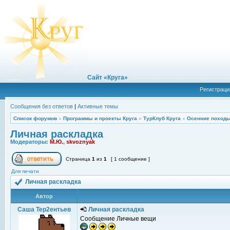
Сайт «Круга»
Регистраци
Сообщения без ответов
|
Активные темы
Список форумов
»
Программы и проекты Круга
»
ТурКлуб Круга
»
Осенние походы
Личная раскладка
Модераторы:
М.Ю.
,
skvoznyak
Страница
1
из
1
[ 1 сообщение ]
Для печати
Личная раскладка
Автор
Саша Тер2ентьев
Личная раскладка
Сообщение Личные вещи