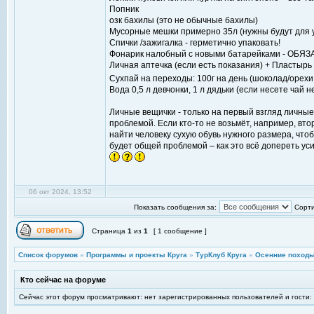
Попник
озк бахилы (это не обычные бахилы)
Мусорные мешки примерно 35л (нужны будут для 
Спички /зажигалка - герметично упаковать!
Фонарик налобный с новыми батарейками - ОБЯ
Личная аптечка (если есть показания) + Пластырь
Сухпай на переходы: 100г на день (шоколад/орехи
Вода 0,5 л девчонки, 1 л дядьки (если несете чай н
Личные вещички - только на первый взгляд личные
проблемой. Если кто-то не возьмёт, например, вт
найти человеку сухую обувь нужного размера, чтоб
будет общей проблемой – как это всё допереть ус
06 окт 2024, 13:52
Показать сообщения за:
Сорти
Страница
1
из
1
[ 1 сообщение ]
Список форумов
»
Программы и проекты Круга
»
ТурКлуб Круга
»
Осенние походы
Кто сейчас на форуме
Сейчас этот форум просматривают: нет зарегистрированных пользователей и гости: