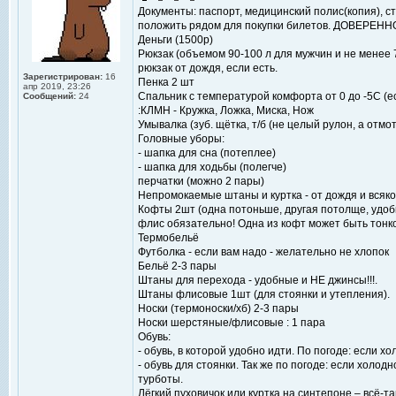
Документы: паспорт, медицинский полис(копия), сту
положить рядом для покупки билетов. ДОВЕРЕНН
Деньги (1500р)
Рюкзак (объемом 90-100 л для мужчин и не менее
рюкзак от дождя, если есть.
Зарегистрирован:
16
Пенка 2 шт
апр 2019, 23:26
Спальник с температурой комфорта от 0 до -5С (е
Сообщений:
24
:КЛМН - Кружка, Ложка, Миска, Нож
Умывалка (зуб. щётка, т/б (не целый рулон, а отмо
Головные уборы:
- шапка для сна (потеплее)
- шапка для ходьбы (полегче)
перчатки (можно 2 пары)
Непромокаемые штаны и куртка - от дождя и всяко
Кофты 2шт (одна потоньше, другая потолще, удобн
флис обязательно! Одна из кофт может быть тонк
Термобельё
Футболка - если вам надо - желательно не хлопок
Бельё 2-3 пары
Штаны для перехода - удобные и НЕ джинсы!!!.
Штаны флисовые 1шт (для стоянки и утепления).
Носки (термоноски/хб) 2-3 пары
Носки шерстяные/флисовые : 1 пара
Обувь:
- обувь, в которой удобно идти. По погоде: если х
- обувь для стоянки. Так же по погоде: если холод
турботы.
Лёгкий пуховичок или куртка на синтепоне – всё-т