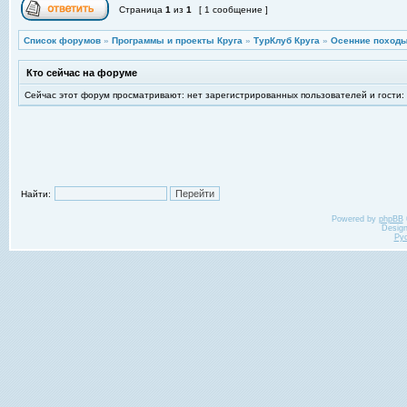
Страница
1
из
1
[ 1 сообщение ]
Список форумов
»
Программы и проекты Круга
»
ТурКлуб Круга
»
Осенние походы
Кто сейчас на форуме
Сейчас этот форум просматривают: нет зарегистрированных пользователей и гости:
Найти:
Powered by
phpBB
Desig
Ру