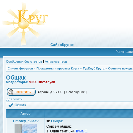
Сайт «Круга»
Регистраци
Сообщения без ответов
|
Активные темы
Список форумов
»
Программы и проекты Круга
»
ТурКлуб Круга
»
Осенние походы
Общак
Модераторы:
М.Ю.
,
skvoznyak
Страница
1
из
1
[ 1 сообщение ]
Для печати
Общак
Автор
Timofey_Silaev
Общак
Совсем общак:
1. Один тент 6x4
Тима С.