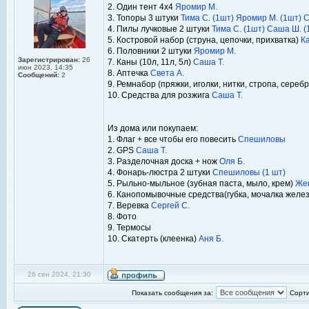
2. Один тент 4x4
Яромир М.
3. Топоры 3 штуки
Тима С. (1шт)
Яромир М. (1шт)
С
4. Пилы лучковые 2 штуки
Тима С. (1шт)
Саша Ш. (
5. Костровой набор (струна, цепочки, прихватка)
Ка
6. Половники 2 штуки
Яромир М.
Зарегистрирован:
26
7. Каны (10л, 11л, 5л)
Саша Т.
июн 2023, 14:35
8. Аптечка
Света А.
Сообщений:
2
9. Ремнабор (пряжки, иголки, нитки, стропа, сереб
10. Средства для розжига
Саша Т.
Из дома или покупаем:
1. Флаг + все чтобы его повесить
Спешиловы
2. GPS
Саша Т.
3. Разделочная доска + нож
Оля Б.
4. Фонарь-люстра 2 штуки
Спешиловы (1 шт)
5. Рыльно-мыльное (зубная паста, мыло, крем)
Жен
6. Канопомывочные средства(губка, мочалка желе
7. Веревка
Сергей С.
8. Фото
9. Термосы
10. Скатерть (клеенка)
Аня Б.
26 сен 2024, 21:30
Показать сообщения за:
Сорти