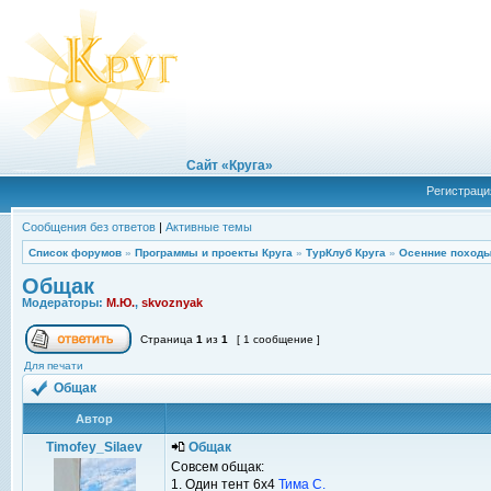
Сайт «Круга»
Регистраци
Сообщения без ответов
|
Активные темы
Список форумов
»
Программы и проекты Круга
»
ТурКлуб Круга
»
Осенние походы
Общак
Модераторы:
М.Ю.
,
skvoznyak
Страница
1
из
1
[ 1 сообщение ]
Для печати
Общак
Автор
Timofey_Silaev
Общак
Совсем общак:
1. Один тент 6x4
Тима С.