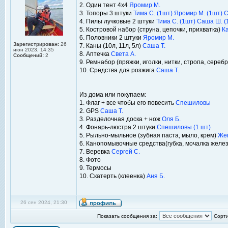
2. Один тент 4x4
Яромир М.
3. Топоры 3 штуки
Тима С. (1шт)
Яромир М. (1шт)
С
4. Пилы лучковые 2 штуки
Тима С. (1шт)
Саша Ш. (
5. Костровой набор (струна, цепочки, прихватка)
Ка
6. Половники 2 штуки
Яромир М.
Зарегистрирован:
26
7. Каны (10л, 11л, 5л)
Саша Т.
июн 2023, 14:35
8. Аптечка
Света А.
Сообщений:
2
9. Ремнабор (пряжки, иголки, нитки, стропа, сереб
10. Средства для розжига
Саша Т.
Из дома или покупаем:
1. Флаг + все чтобы его повесить
Спешиловы
2. GPS
Саша Т.
3. Разделочная доска + нож
Оля Б.
4. Фонарь-люстра 2 штуки
Спешиловы (1 шт)
5. Рыльно-мыльное (зубная паста, мыло, крем)
Жен
6. Канопомывочные средства(губка, мочалка желе
7. Веревка
Сергей С.
8. Фото
9. Термосы
10. Скатерть (клеенка)
Аня Б.
26 сен 2024, 21:30
Показать сообщения за:
Сорти