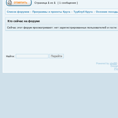
Страница
1
из
1
[ 1 сообщение ]
Список форумов
»
Программы и проекты Круга
»
ТурКлуб Круга
»
Осенние походы
Кто сейчас на форуме
Сейчас этот форум просматривают: нет зарегистрированных пользователей и гости:
Найти:
Powered by
phpBB
Desig
Ру