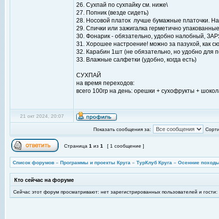
26. Сухпай по сухпайку см. ниже\
27. Попник (везде сидеть)
28. Носовой платок лучше бумажные платочки. На
29. Спички или зажигалка герметично упакованны
30. Фонарик - обязательно, удобно налобный, З
31. Хорошее настроение! можно за пазухой, как сюр
32. Карабин 1шт (не обязательно, но удобно для п
33. Влажные салфетки (удобно, когда есть)
СУХПАЙ
на время переходов:
всего 100гр на день: орешки + сухофрукты + шокол
21 окт 2024, 20:07
Показать сообщения за:
Сорти
Страница
1
из
1
[ 1 сообщение ]
Список форумов
»
Программы и проекты Круга
»
ТурКлуб Круга
»
Осенние походы
Кто сейчас на форуме
Сейчас этот форум просматривают: нет зарегистрированных пользователей и гости: