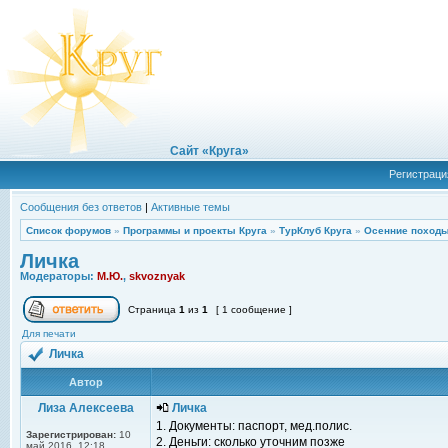
Сайт «Круга»
Регистраци
Сообщения без ответов
|
Активные темы
Список форумов
»
Программы и проекты Круга
»
ТурКлуб Круга
»
Осенние походы
Личка
Модераторы:
М.Ю.
,
skvoznyak
Страница
1
из
1
[ 1 сообщение ]
Для печати
Личка
Автор
Лиза Алексеева
Личка
1. Документы: паспорт, мед.полис.
Зарегистрирован:
10
2. Деньги: сколько уточним позже
май 2016, 12:18