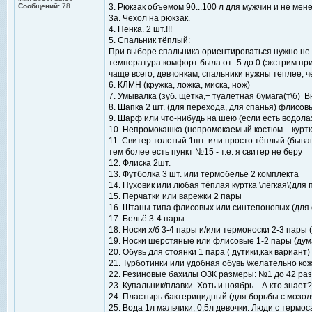
Сообщений:
78
3. Рюкзак объемом 90...100 л для мужчин и не ме
3а. Чехол на рюкзак.
4. Пенка. 2 шт.!!!
5. Спальник тёплый:
При выборе спальника ориентироваться нужно не 
температура комфорт была от -5 до 0 (экстрим пр
чаще всего, девчонкам, спальники нужны теплее, 
6. КЛМН (кружка, ложка, миска, нож)
7. Умывалка (зуб. щётка,+ туалетная бумага(т\б) 
8. Шапка 2 шт. (для перехода, для спанья) флисо
9. Шарф или что-нибудь на шею (если есть водола
10. Непромокашка (непромокаемый костюм – куртк
11. Свитер толстый 1шт. или просто тёплый (быва
тем более есть пункт №15 - т.е. я свитер не беру
12. Флиска 2шт.
13. Футболка 3 шт. или термобельё 2 комплекта
14. Пуховик или любая тёплая куртка \лёгкая\(для 
15. Перчатки или варежки 2 пары
16. Штаны типа флисовых или синтепоновых (для ст
17. Бельё 3-4 пары
18. Носки х/б 3-4 пары и/или термоноски 2-3 пары 
19. Носки шерстяные или флисовые 1-2 пары (дум
20. Обувь для стоянки 1 пара ( дутики,как вариант)
21. Турботинки или удобная обувь \желательно кож
22. Резиновые бахилы ОЗК размеры: №1 до 42 раз
23. Купальник/плавки. Хоть и ноябрь... А кто знает?.
24. Пластырь бактерицидный (для борьбы с мозол
25. Вода 1л мальчики, 0,5л девочки. Люди с термос