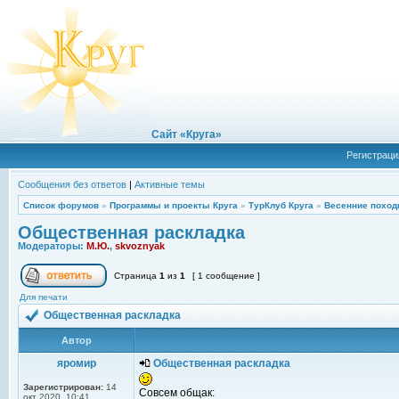
Сайт «Круга»
Регистраци
Сообщения без ответов
|
Активные темы
Список форумов
»
Программы и проекты Круга
»
ТурКлуб Круга
»
Весенние поход
Общественная раскладка
Модераторы:
М.Ю.
,
skvoznyak
Страница
1
из
1
[ 1 сообщение ]
Для печати
Общественная раскладка
Автор
яромир
Общественная раскладка
Зарегистрирован:
14
Совсем общак:
окт 2020, 10:41