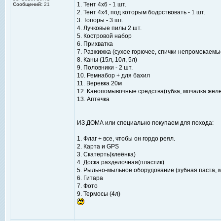
1. Тент 4x6 - 1 шт.
Сообщений:
21
2. Тент 4х4, под которым бодрствовать - 1 шт.
3. Топоры - 3 шт.
4. Лучковые пилы 2 шт.
5. Костровой набор
6. Прихватка
7. Разжижка (сухое горючее, спички непромокаемы
8. Каны (15л, 10л, 5л)
9. Половники - 2 шт.
10. Ремнабор + для бахил
11. Веревка 20м
12. Канопомывочные средства(губка, мочалка желе
13. Аптечка
ИЗ ДОМА или специально покупаем для похода:
1. Флаг + все, чтобы он гордо реял.
2. Карта и GPS
3. Скатерть(клеёнка)
4. Доска разделочная(пластик)
5. Рыльно-мыльное оборудование (зубная паста, 
6. Гитара
7. Фото
9. Термосы (4л)