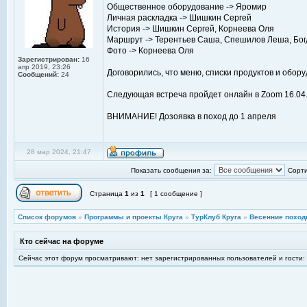
Общественное оборудование -> Яромир
Личная раскладка -> Шишкин Сергей
История -> Шишкин Сергей, Корнеева Оля
Маршрут -> Терентьев Саша, Спешилов Леша, Бог
Фото -> Корнеева Оля
Зарегистрирован:
16
апр 2019, 23:26
Договорились, что меню, списки продуктов и обор
Сообщений:
24
Следующая встреча пройдет онлайн в Zoom 16.04.
ВНИМАНИЕ! Дозоявка в поход до 1 апреля
28 мар 2024, 21:47
Показать сообщения за:
Сорти
Страница
1
из
1
[ 1 сообщение ]
Список форумов
»
Программы и проекты Круга
»
ТурКлуб Круга
»
Весенние поход
Кто сейчас на форуме
Сейчас этот форум просматривают: нет зарегистрированных пользователей и гости: