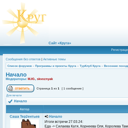
Сайт «Круга»
Регистраци
Сообщения без ответов
|
Активные темы
Список форумов
»
Программы и проекты Круга
»
ТурКлуб Круга
»
Весенние поход
Начало
Модераторы:
М.Ю.
,
skvoznyak
Страница
1
из
1
[ 1 сообщение ]
Для печати
Начало
Автор
Саша Тер2ентьев
Начало
Итоги встречи 27.03.24:
Еда -> Силаева Катя, Корнеева Оля, Королева Та