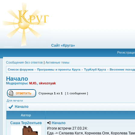
Сайт «Круга»
Регистраци
Сообщения без ответов
|
Активные темы
Список форумов
»
Программы и проекты Круга
»
ТурКлуб Круга
»
Весенние поход
Начало
Модераторы:
М.Ю.
,
skvoznyak
Страница
1
из
1
[ 1 сообщение ]
Для печати
Начало
Автор
Саша Тер2ентьев
Начало
Итоги встречи 27.03.24:
Еда -> Силаева Катя, Корнеева Оля, Королева Та