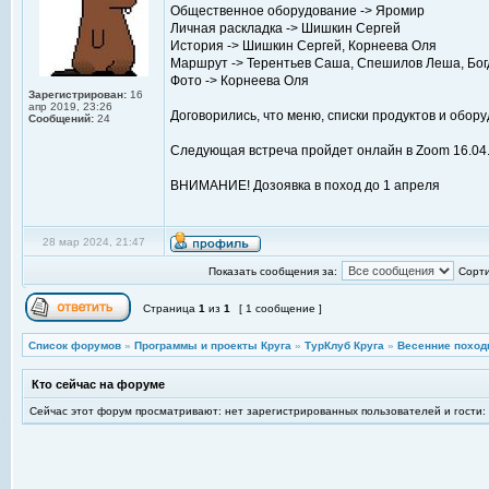
Общественное оборудование -> Яромир
Личная раскладка -> Шишкин Сергей
История -> Шишкин Сергей, Корнеева Оля
Маршрут -> Терентьев Саша, Спешилов Леша, Бог
Фото -> Корнеева Оля
Зарегистрирован:
16
апр 2019, 23:26
Договорились, что меню, списки продуктов и обор
Сообщений:
24
Следующая встреча пройдет онлайн в Zoom 16.04.
ВНИМАНИЕ! Дозоявка в поход до 1 апреля
28 мар 2024, 21:47
Показать сообщения за:
Сорти
Страница
1
из
1
[ 1 сообщение ]
Список форумов
»
Программы и проекты Круга
»
ТурКлуб Круга
»
Весенние поход
Кто сейчас на форуме
Сейчас этот форум просматривают: нет зарегистрированных пользователей и гости: