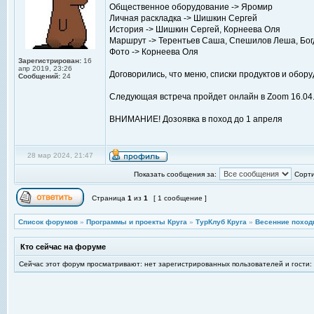
Общественное оборудование -> Яромир
Личная раскладка -> Шишкин Сергей
История -> Шишкин Сергей, Корнеева Оля
Маршрут -> Терентьев Саша, Спешилов Леша, Бог
Фото -> Корнеева Оля
Зарегистрирован:
16
апр 2019, 23:26
Договорились, что меню, списки продуктов и обор
Сообщений:
24
Следующая встреча пройдет онлайн в Zoom 16.04.
ВНИМАНИЕ! Дозоявка в поход до 1 апреля
28 мар 2024, 21:47
Показать сообщения за:
Сорти
Страница
1
из
1
[ 1 сообщение ]
Список форумов
»
Программы и проекты Круга
»
ТурКлуб Круга
»
Весенние поход
Кто сейчас на форуме
Сейчас этот форум просматривают: нет зарегистрированных пользователей и гости: