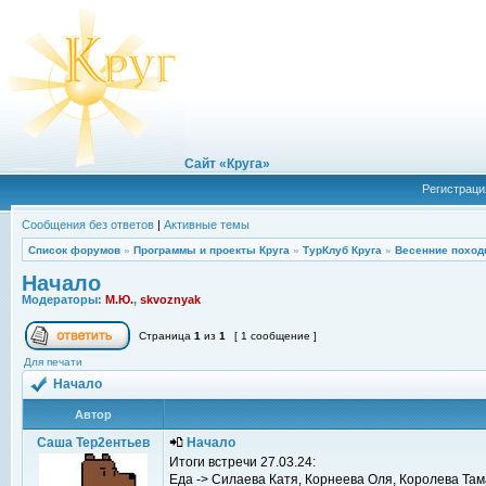
Сайт «Круга»
Регистраци
Сообщения без ответов
|
Активные темы
Список форумов
»
Программы и проекты Круга
»
ТурКлуб Круга
»
Весенние поход
Начало
Модераторы:
М.Ю.
,
skvoznyak
Страница
1
из
1
[ 1 сообщение ]
Для печати
Начало
Автор
Саша Тер2ентьев
Начало
Итоги встречи 27.03.24:
Еда -> Силаева Катя, Корнеева Оля, Королева Та