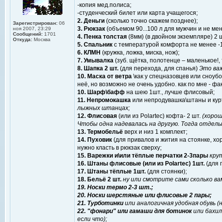
-копия мед.полиса;
-студенческий билет или карта учащегося;
2. Деньги
(сколько точно скажем позднее);
Зарегистрирован:
06
3. Рюкзак
(объемом 90...100 л для мужчин и не м
ноя 2007, 23:29
Сообщений:
1701
4. Пенка толстая
(8мм) (в двойном экземпляре) 2 
Откуда:
Москва
5. Спальник
с температурой комфорта не менее -
6. КЛМН
(кружка, ложка, миска, нож);
7. Умывалка
(зуб. щётка, полотенце – маленькое!, 
8. Шапка 2 шт.
(для перехода, для спанья)
Это важ
10. Маска от ветра
\как у спецназовцев или сноуб
неё, но возможно не очень удобно. как по мне - фа
10. Шарф\бафф
на шею 1шт., лучше флисовый;
11. Непромокашка
или непродувашка\штаны и кур
лыжных штанцах;
12. Флисовая
(или из Polartec) кофта- 2 шт.
(хорош
Чтобы одна надевалась на другую. Тогда отдель
13. Термобельё
верх и низ 1 комплект;
14. Пуховик
(для привалов и жития на стоянке, х
нужно класть в рюкзак сверху;
15. Варежки и\или тёплые перчатки 2-3пары
крут
16. Штаны флисовые (или из Polartec) 1шт.
(для 
17. Штаны тёплые 1шт.
(для стоянки);
18. Бельё 2 шт.
ну или смотрите сами сколько вам 
19. Носки термо 2-3 шт.;
20. Носки шерстяные или флисовые 2 пары;
21. Турботинки
или аналогичная удобная обувь (
22. "фонари" или гамаши для ботинок
или бахил
если что);