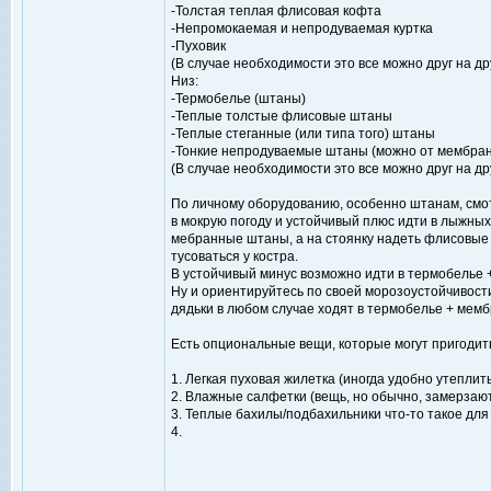
-Толстая теплая флисовая кофта
-Непромокаемая и непродуваемая куртка
-Пуховик
(В случае необходимости это все можно друг на др
Низ:
-Термобелье (штаны)
-Теплые толстые флисовые штаны
-Теплые стеганные (или типа того) штаны
-Тонкие непродуваемые штаны (можно от мембра
(В случае необходимости это все можно друг на др
По личному оборудованию, особенно штанам, смот
в мокрую погоду и устойчивый плюс идти в лыжных
мебранные штаны, а на стоянку надеть флисовые 
тусоваться у костра.
В устойчивый минус возможно идти в термобелье 
Ну и ориентируйтесь по своей морозоустойчивост
дядьки в любом случае ходят в термобелье + мем
Есть опциональные вещи, которые могут пригодить
1. Легкая пуховая жилетка (иногда удобно утеплит
2. Влажные салфетки (вещь, но обычно, замерзаю
3. Теплые бахилы/подбахильники что-то такое для 
4.