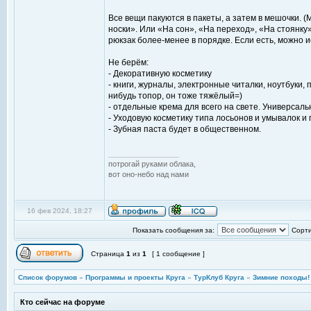
Все вещи пакуются в пакеты, а затем в мешочки.
носки». Или «На сон», «На переход», «На стоянку
рюкзак более-менее в порядке. Если есть, можно 
Не берём:
- Декоративную косметику
- книги, журналы, электронные читалки, ноутбуки,
нибудь топор, он тоже тяжёлый=)
- отдельные крема для всего на свете. Универсаль
- Уходовую косметику типа лосьонов и умывалок и 
- Зубная паста будет в общественном.
_________________
потрогай руками облака,
вот оно-небо над нами
16 фев 2024, 18:27
Показать сообщения за:
Сорти
Страница
1
из
1
[ 1 сообщение ]
Список форумов
»
Программы и проекты Круга
»
ТурКлуб Круга
»
Зимние походы!
Кто сейчас на форуме