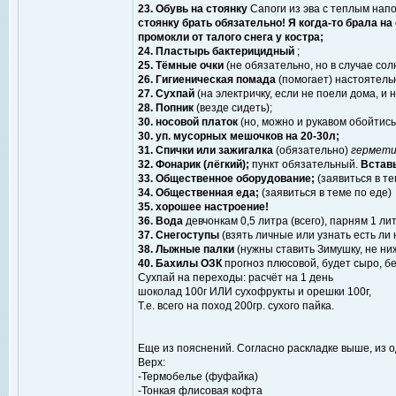
23. Обувь на стоянку
Сапоги из эва с теплым напо
стоянку брать обязательно! Я когда-то брала на
промокли от талого снега у костра;
24. Пластырь бактерицидный
;
25. Тёмные очки
(не обязательно, но в случае со
26. Гигиеническая помада
(помогает) настоятель
27. Сухпай
(на электричку, если не поели дома, и 
28. Попник
(везде сидеть);
30. носовой платок
(но, можно и рукавом обойтись
30. уп. мусорных мешочков на 20-30л;
31. Спички или зажигалка
(обязательно)
гермети
32. Фонарик (лёгкий);
пункт обязательный.
Вставь
33. Общественное оборудование;
(заявиться в т
34. Общественная еда;
(заявиться в теме по еде)
35. хорошее настроение!
36. Вода
девчонкам 0,5 литра (всего), парням 1 лит
37. Снегоступы
(взять личные или узнать есть ли
38. Лыжные палки
(нужны ставить Зимушку, не ниж
40. Бахилы ОЗК
прогноз плюсовой, будет сыро, б
Сухпай на переходы: расчёт на 1 день
шоколад 100г ИЛИ сухофрукты и орешки 100г,
Т.е. всего на поход 200гр. сухого пайка.
Еще из пояснений. Согласно раскладке выше, из 
Верх:
-Термобелье (фуфайка)
-Тонкая флисовая кофта