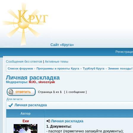
Сайт «Круга»
Регистраци
Сообщения без ответов
|
Активные темы
Список форумов
»
Программы и проекты Круга
»
ТурКлуб Круга
»
Зимние походы!
Личная раскладка
Модераторы:
М.Ю.
,
skvoznyak
Страница
1
из
1
[ 1 сообщение ]
Для печати
Личная раскладка
Автор
Еки
Личная раскладка
1. Документы:
- паспорт (герметично запакуйте документы);