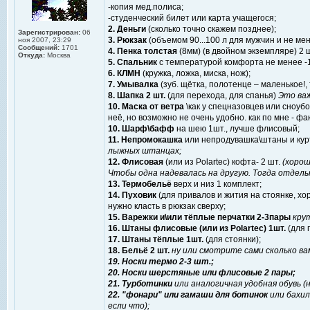
-копия мед.полиса;
-студенческий билет или карта учащегося;
2. Деньги
(сколько точно скажем позднее);
Зарегистрирован:
06
3. Рюкзак
(объемом 90...100 л для мужчин и не м
ноя 2007, 23:29
Сообщений:
1701
4. Пенка толстая
(8мм) (в двойном экземпляре) 2 
Откуда:
Москва
5. Спальник
с температурой комфорта не менее -
6. КЛМН
(кружка, ложка, миска, нож);
7. Умывалка
(зуб. щётка, полотенце – маленькое!, 
8. Шапка 2 шт.
(для перехода, для спанья)
Это важ
10. Маска от ветра
\как у спецназовцев или сноуб
неё, но возможно не очень удобно. как по мне - фа
10. Шарф\бафф
на шею 1шт., лучше флисовый;
11. Непромокашка
или непродувашка\штаны и кур
лыжных штанцах;
12. Флисовая
(или из Polartec) кофта- 2 шт.
(хорош
Чтобы одна надевалась на другую. Тогда отдель
13. Термобельё
верх и низ 1 комплект;
14. Пуховик
(для привалов и жития на стоянке, х
нужно класть в рюкзак сверху;
15. Варежки и\или тёплые перчатки 2-3пары
крут
16. Штаны флисовые (или из Polartec) 1шт.
(для 
17. Штаны тёплые 1шт.
(для стоянки);
18. Бельё 2 шт.
ну или смотрите сами сколько вам 
19. Носки термо 2-3 шт.;
20. Носки шерстяные или флисовые 2 пары;
21. Турботинки
или аналогичная удобная обувь (
22. "фонари" или гамаши для ботинок
или бахил
если что);