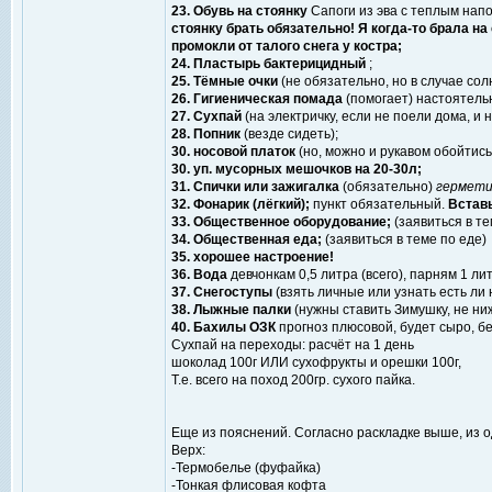
23. Обувь на стоянку
Сапоги из эва с теплым напо
стоянку брать обязательно! Я когда-то брала на
промокли от талого снега у костра;
24. Пластырь бактерицидный
;
25. Тёмные очки
(не обязательно, но в случае со
26. Гигиеническая помада
(помогает) настоятель
27. Сухпай
(на электричку, если не поели дома, и 
28. Попник
(везде сидеть);
30. носовой платок
(но, можно и рукавом обойтись
30. уп. мусорных мешочков на 20-30л;
31. Спички или зажигалка
(обязательно)
гермети
32. Фонарик (лёгкий);
пункт обязательный.
Вставь
33. Общественное оборудование;
(заявиться в т
34. Общественная еда;
(заявиться в теме по еде)
35. хорошее настроение!
36. Вода
девчонкам 0,5 литра (всего), парням 1 лит
37. Снегоступы
(взять личные или узнать есть ли
38. Лыжные палки
(нужны ставить Зимушку, не ниж
40. Бахилы ОЗК
прогноз плюсовой, будет сыро, б
Сухпай на переходы: расчёт на 1 день
шоколад 100г ИЛИ сухофрукты и орешки 100г,
Т.е. всего на поход 200гр. сухого пайка.
Еще из пояснений. Согласно раскладке выше, из 
Верх:
-Термобелье (фуфайка)
-Тонкая флисовая кофта