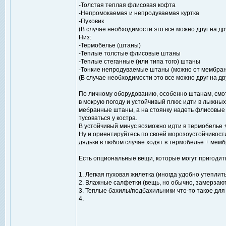
-Толстая теплая флисовая кофта
-Непромокаемая и непродуваемая куртка
-Пуховик
(В случае необходимости это все можно друг на др
Низ:
-Термобелье (штаны)
-Теплые толстые флисовые штаны
-Теплые стеганные (или типа того) штаны
-Тонкие непродуваемые штаны (можно от мембра
(В случае необходимости это все можно друг на др
По личному оборудованию, особенно штанам, смот
в мокрую погоду и устойчивый плюс идти в лыжных
мебранные штаны, а на стоянку надеть флисовые 
тусоваться у костра.
В устойчивый минус возможно идти в термобелье 
Ну и ориентируйтесь по своей морозоустойчивост
дядьки в любом случае ходят в термобелье + мем
Есть опциональные вещи, которые могут пригодить
1. Легкая пуховая жилетка (иногда удобно утеплит
2. Влажные салфетки (вещь, но обычно, замерзаю
3. Теплые бахилы/подбахильники что-то такое для 
4.