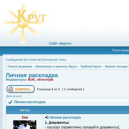
Сайт «Круга»
Регистраци
Сообщения без ответов
|
Активные темы
Список форумов
»
Программы и проекты Круга
»
ТурКлуб Круга
»
Зимние походы!
Личная раскладка
Модераторы:
М.Ю.
,
skvoznyak
Страница
1
из
1
[ 1 сообщение ]
Для печати
Личная раскладка
Автор
Еки
Личная раскладка
1. Документы:
- паспорт (герметично запакуйте документы);