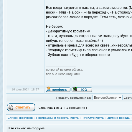
Все вещи пакуются в пакеты, а затем в мешочки.
носки». Или «На сон», «На переход», «На стоянку
рюкзак более-менее в порядке. Если есть, можно 
Не берём:
- Декоративную косметику
- книги, журналы, электронные читалки, ноутбуки,
нибудь топор, он тоже тяжёлый=)
- отдельные крема для всего на свете. Универсаль
- Уходовую косметику типа лосьонов и умывалок и 
- Зубная паста будет в общественном.
_________________
потрогай руками облака,
вот оно-небо над нами
16 фев 2024, 18:27
Показать сообщения за:
Сорти
Страница
1
из
1
[ 1 сообщение ]
Список форумов
»
Программы и проекты Круга
»
ТурКлуб Круга
»
Зимние походы!
Кто сейчас на форуме