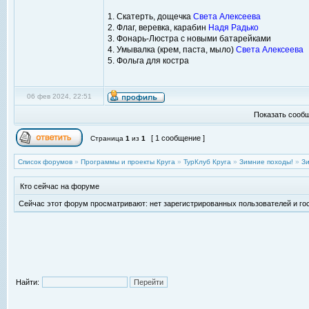
1. Скатерть, дощечка
Света Алексеева
2. Флаг, веревка, карабин
Надя Радько
3. Фонарь-Люстра с новыми батарейками
4. Умывалка (крем, паста, мыло)
Света Алексеева
5. Фольга для костра
06 фев 2024, 22:51
Показать сообщ
[ 1 сообщение ]
Страница
1
из
1
Список форумов
»
Программы и проекты Круга
»
ТурКлуб Круга
»
Зимние походы!
»
Зи
Кто сейчас на форуме
Сейчас этот форум просматривают: нет зарегистрированных пользователей и гос
Найти: