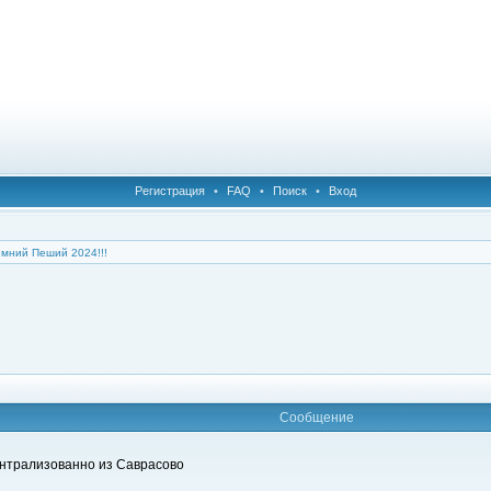
Регистрация
•
FAQ
•
Поиск
•
Вход
мний Пеший 2024!!!
Сообщение
нтрализованно из Саврасово