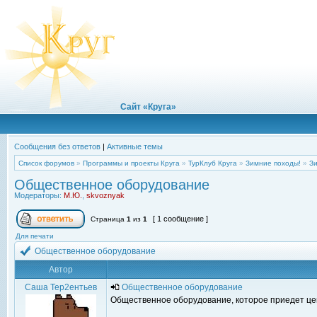
Сайт «Круга»
Сообщения без ответов
|
Активные темы
Список форумов
»
Программы и проекты Круга
»
ТурКлуб Круга
»
Зимние походы!
»
Зи
Общественное оборудование
Модераторы:
М.Ю.
,
skvoznyak
[ 1 сообщение ]
Страница
1
из
1
Для печати
Общественное оборудование
Автор
Саша Тер2ентьев
Общественное оборудование
Общественное оборудование, которое приедет це