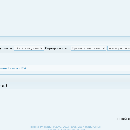
ения за:
Сортировать по:
мний Пеший 2024!!!
ти: 3
Перейти
Powered by
phpBB
© 2000, 2002, 2005, 2007 phpBB Group.
Designed by
STSoftware
for
PTF
.