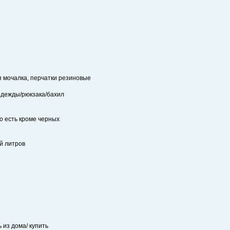
я мочалка, перчатки резиновые
 одежды/рюкзака/бахил
то есть кроме черных
й литров
 из дома/ купить