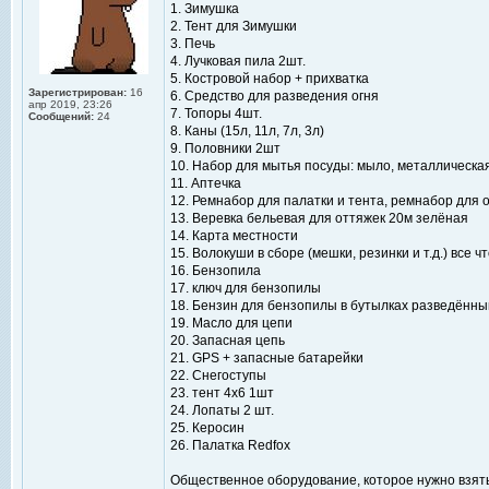
1. Зимушка
2. Тент для Зимушки
3. Печь
4. Лучковая пила 2шт.
5. Костровой набор + прихватка
Зарегистрирован:
16
6. Средство для разведения огня
апр 2019, 23:26
7. Топоры 4шт.
Сообщений:
24
8. Каны (15л, 11л, 7л, 3л)
9. Половники 2шт
10. Набор для мытья посуды: мыло, металлическа
11. Аптечка
12. Ремнабор для палатки и тента, ремнабор для
13. Веревка бельевая для оттяжек 20м зелёная
14. Карта местности
15. Волокуши в сборе (мешки, резинки и т.д.) все ч
16. Бензопила
17. ключ для бензопилы
18. Бензин для бензопилы в бутылках разведённы
19. Масло для цепи
20. Запасная цепь
21. GPS + запасные батарейки
22. Снегоступы
23. тент 4х6 1шт
24. Лопаты 2 шт.
25. Керосин
26. Палатка Redfox
Общественное оборудование, которое нужно взять