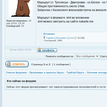
Маршрут:ст. Туголесье - Дмитровка - оз.Белое - оз.
Общая протяженность около 24км.
Заброска с Казанского вокзала(встреча на вокзале 
Маршрут в формате .kml во вложении.
Зарегистрирован:
16
.kml можно смотреть на сайте nakarte.me
апр 2019, 23:26
Сообщений:
24
Вложения:
Tugoles'e-Krivandino (1).kml
[7.16 KiB]
Скачиваний: 3960
19 окт 2023, 22:52
Показать сообщения за:
Сорти
Страница
1
из
1
[ 1 сообщение ]
Список форумов
»
Программы и проекты Круга
»
ТурКлуб Круга
»
Осенние походы
Кто сейчас на форуме
Сейчас этот форум просматривают: нет зарегистрированных пользователей и гости: