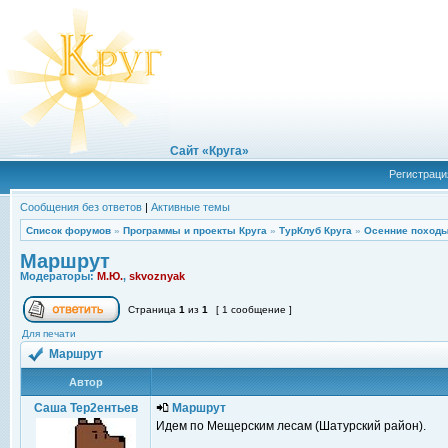
Сайт «Круга»
Регистраци
Сообщения без ответов
|
Активные темы
Список форумов
»
Программы и проекты Круга
»
ТурКлуб Круга
»
Осенние походы
Маршрут
Модераторы:
М.Ю.
,
skvoznyak
Страница
1
из
1
[ 1 сообщение ]
Для печати
Маршрут
Автор
Саша Тер2ентьев
Маршрут
Идем по Мещерским лесам (Шатурский район).