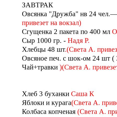
ЗАВТРАК
Овсянка "Дружба" нв 24 чел.— 
привезет на вокзал)
Сгущенка 2 пакета по 400 мл
О
Сыр 1000 гр. -
Надя Р.
Хлебцы 48 шт
.(Света А. привез
Овсяное печ. с шок-ом 24 шт (
Чай+травки
)(Света А. привезе
Хлеб 3 буханки
Саша К
Яблоки и курага
(Света А. прив
Колбаса копченая
(Света А. пр