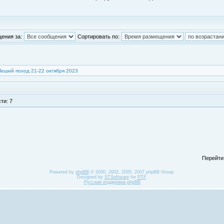
ения за:
Сортировать по:
Пеший поход 21-22 октября 2023
ти: 7
Перейти
Powered by
phpBB
© 2000, 2002, 2005, 2007 phpBB Group.
Designed by
STSoftware
for
PTF
.
Русская поддержка phpBB