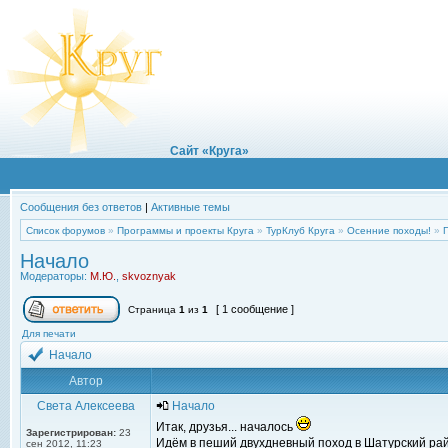
Сайт «Круга»
Сообщения без ответов
|
Активные темы
Список форумов
»
Программы и проекты Круга
»
ТурКлуб Круга
»
Осенние походы!
»
Начало
Модераторы:
М.Ю.
,
skvoznyak
[ 1 сообщение ]
Страница
1
из
1
Для печати
Начало
Автор
Света Алексеева
Начало
Итак, друзья... началось
Зарегистрирован:
23
Идём в пеший двухдневный поход в Шатурский рай
сен 2012, 11:23