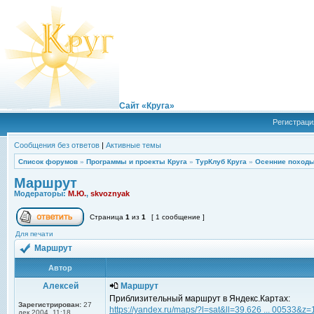
Сайт «Круга»
Регистраци
Сообщения без ответов
|
Активные темы
Список форумов
»
Программы и проекты Круга
»
ТурКлуб Круга
»
Осенние походы
Маршрут
Модераторы:
М.Ю.
,
skvoznyak
Страница
1
из
1
[ 1 сообщение ]
Для печати
Маршрут
Автор
Алексей
Маршрут
Приблизительный маршрут в Яндекс.Картах:
Зарегистрирован:
27
https://yandex.ru/maps/?l=sat&ll=39.626 ... 00533&z=
дек 2004, 11:18