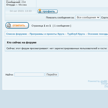
Сообщений:
234
Откуда:
г. Москва
04 окт 2023, 13:33
Показать сообщения за:
Сорти
Страница
1
из
1
[ 1 сообщение ]
Список форумов
»
Программы и проекты Круга
»
ТурКлуб Круга
»
Осенние походы
Кто сейчас на форуме
Сейчас этот форум просматривают: нет зарегистрированных пользователей и гости:
Найти:
Powered by
phpBB
Desig
Ру