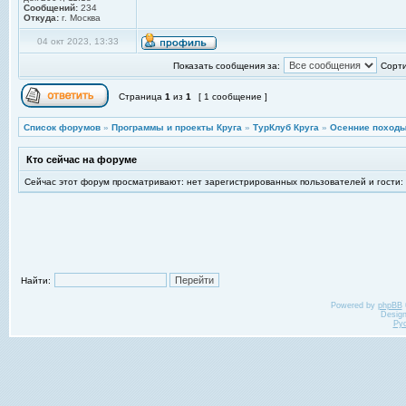
Сообщений:
234
Откуда:
г. Москва
04 окт 2023, 13:33
Показать сообщения за:
Сорти
Страница
1
из
1
[ 1 сообщение ]
Список форумов
»
Программы и проекты Круга
»
ТурКлуб Круга
»
Осенние походы
Кто сейчас на форуме
Сейчас этот форум просматривают: нет зарегистрированных пользователей и гости:
Найти:
Powered by
phpBB
Desig
Ру