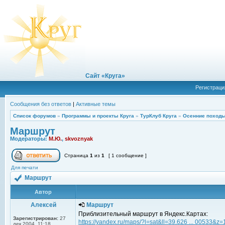
Сайт «Круга»
Регистраци
Сообщения без ответов
|
Активные темы
Список форумов
»
Программы и проекты Круга
»
ТурКлуб Круга
»
Осенние походы
Маршрут
Модераторы:
М.Ю.
,
skvoznyak
Страница
1
из
1
[ 1 сообщение ]
Для печати
Маршрут
Автор
Алексей
Маршрут
Приблизительный маршрут в Яндекс.Картах:
Зарегистрирован:
27
https://yandex.ru/maps/?l=sat&ll=39.626 ... 00533&z=
дек 2004, 11:18