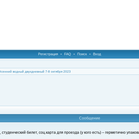
Регистрация
•
FAQ
•
Поиск
•
Вход
Осенний водный двухдневный 7-8 октября 2023
Сообщение
студенческий билет, соц.карта для проезда (у кого есть) – герметично упако