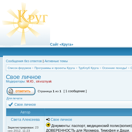
Сайт «Круга»
Сообщения без ответов
|
Активные темы
Список форумов
»
Программы и проекты Круга
»
ТурКлуб Круга
»
Осенние походы!
»
Свое личное
Модераторы:
М.Ю.
,
skvoznyak
[ 1 сообщение ]
Страница
1
из
1
Для печати
Свое личное
Автор
Света Алексеева
Свое личное
Документы: паспорт, медицинский полис(копия), 
Зарегистрирован:
23
ДОВЕРЕННОСТЬ для Яромира, Тимофея и Даши.
сен 2012, 11:23