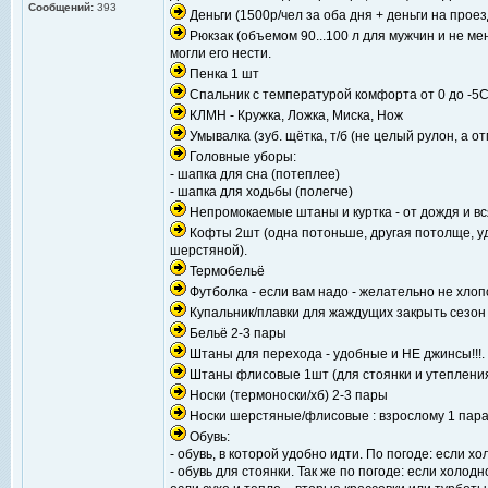
Сообщений:
393
Деньги (1500р/чел за оба дня + деньги на проез
Рюкзак (объемом 90...100 л для мужчин и не ме
могли его нести.
Пенка 1 шт
Спальник с температурой комфорта от 0 до -5
КЛМН - Кружка, Ложка, Миска, Нож
Умывалка (зуб. щётка, т/б (не целый рулон, а о
Головные уборы:
- шапка для сна (потеплее)
- шапка для ходьбы (полегче)
Непромокаемые штаны и куртка - от дождя и вс
Кофты 2шт (одна потоньше, другая потолще, удо
шерстяной).
Термобельё
Футболка - если вам надо - желательно не хлоп
Купальник/плавки для жаждущих закрыть сезон
Бельё 2-3 пары
Штаны для перехода - удобные и НЕ джинсы!!!.
Штаны флисовые 1шт (для стоянки и утепления
Носки (термоноски/хб) 2-3 пары
Носки шерстяные/флисовые : взрослому 1 пара
Обувь:
- обувь, в которой удобно идти. По погоде: если х
- обувь для стоянки. Так же по погоде: если холод