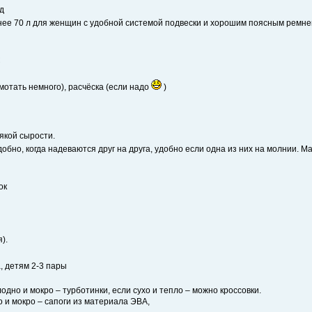
д
нее 70 л для женщин с удобной системой подвески и хорошим поясным ремнем)
С
тмотать немного), расчёска (если надо
)
якой сырости.
бно, когда надеваются друг на друга, удобно если одна из них на молнии. 
ок
).
, детям 2-3 пары
олодно и мокро – турботинки, если сухо и тепло – можно кроссовки.
но и мокро – сапоги из материала ЭВА,