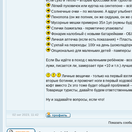
если сухо и тепло – вторые кроссовки или турботы
Лёгкий пуховичок или куртка на синтепоне – всё
Солнечные очки – по желанию. А вдруг улыбнет
Пенопопа (он же попник, он же сидушка, он же 
Мусорные мешки примерно 35л 1уп (нужны буду
Спички /зажигалка - герметично упаковать!
Фонарик налобный с новыми батарейками - 
Личная аптечка (если есть показания) + Пласты
Сухпай на переходы: 100г на день (шоколад/орех
Опционально для маленьких детей - памперсы (и
Если Вы идёте в поход с маленьким ребёнком - воз
лужи, писается ли, замерзает при +10 и т.п.) луч
Личные вещички - только на первый взгля
вторые ботинки, и промочит ноги в первый ходово
кофт вместо 2х это тоже будет общей проблемой – 
Товарищи туристы, давайте будем ответственным
Ну и задавайте вопросы, если что!
02 окт 2023, 11:42
Показать сообщ