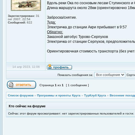
Вдоль реки Ока по сосновым лесам Ступинского и 
Длина маршрута около 28км (ориентировочно 18км -
Зарегистрирован:
31
Заброска/снятие.
окт 2007, 22:54
Туда:
Сообщений:
622
Электричка до станции Акри прибывает в 9:57
Обратно:
Заказной автобус Турово-Серпухов
Электричка от станции Серпухов, предположител
Ориентировочная стоимость транспорта (без учета
14 апр 2023, 11:06
Показать сообщения за:
Сорти
Страница
1
из
1
[ 1 сообщение ]
Список форумов
»
Программы и проекты Круга
»
ТурКлуб Круга
»
Весенние поход
Кто сейчас на форуме
Сейчас этот форум просматривают: нет зарегистрированных пользователей и гости: