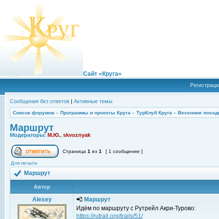
Сайт «Круга»
Регистраци
Сообщения без ответов
|
Активные темы
Список форумов
»
Программы и проекты Круга
»
ТурКлуб Круга
»
Весенние поход
Маршрут
Модераторы:
М.Ю.
,
skvoznyak
Страница
1
из
1
[ 1 сообщение ]
Для печати
Маршрут
Автор
Alexey
Маршрут
Идём по маршруту с Рутрейл Акри-Турово:
https://rutrail.org/trails/51/