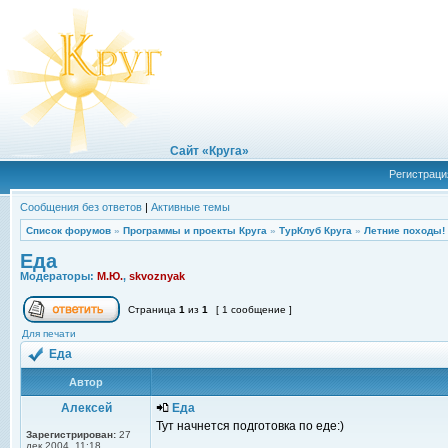
Сайт «Круга»
Регистраци
Сообщения без ответов
|
Активные темы
Список форумов
»
Программы и проекты Круга
»
ТурКлуб Круга
»
Летние походы!
Еда
Модераторы:
М.Ю.
,
skvoznyak
Страница
1
из
1
[ 1 сообщение ]
Для печати
Еда
Автор
Алексей
Еда
Тут начнется подготовка по еде:)
Зарегистрирован:
27
дек 2004, 11:18