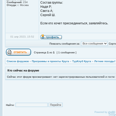
Сообщений:
234
Состав группы:
Откуда:
г. Москва
Надя Р;
Света А;
Сергей Ш.
Если кто хочет присоединиться, заявляйтесь.
01 апр 2023, 15:52
Показать сообщения за:
Сорти
Страница
1
из
1
[ 1 сообщение ]
Список форумов
»
Программы и проекты Круга
»
ТурКлуб Круга
»
Летние походы!
Кто сейчас на форуме
Сейчас этот форум просматривают: нет зарегистрированных пользователей и гости:
Найти:
Powered by
phpBB
Desig