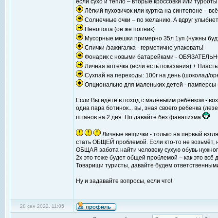
если сухо и тепло – вторые кроссовки или турботы
Лёгкий пуховичок или куртка на синтепоне – всё
Солнечные очки – по желанию. А вдруг улыбнет
Пенопопа (он же попник)
Мусорные мешки примерно 35л 1уп (нужны буду
Спички /зажигалка - герметично упаковать!
Фонарик с новыми батарейками - ОБЯЗАТЕЛЬ
Личная аптечка (если есть показания) + Пласты
Сухпай на переходы: 100г на день (шоколад/орех
Опционально для маленьких детей - памперсы (и
Если Вы идёте в поход с маленьким ребёнком - в
одна пара ботинок... вы, зная своего ребёнка (лез
штанов на 2 дня. Но давайте без фанатизма
Личные вещички - только на первый взгля
стать ОБЩЕЙ проблемой. Если кто-то не возьмёт, 
ОБЩАЯ забота найти человеку сухую обувь нужного
2х это тоже будет общей проблемой – как это всё 
Товарищи туристы, давайте будем ответственным
Ну и задавайте вопросы, если что!
28 сен 2022, 11:05