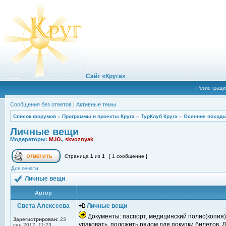
Сайт «Круга»
Регистраци
Сообщения без ответов
|
Активные темы
Список форумов
»
Программы и проекты Круга
»
ТурКлуб Круга
»
Осенние походы
Личные вещи
Модераторы:
М.Ю.
,
skvoznyak
Страница
1
из
1
[ 1 сообщение ]
Для печати
Личные вещи
Автор
Света Алексеева
Личные вещи
Документы: паспорт, медицинский полис(копия), 
Зарегистрирован:
23
упаковать, положить рядом для покупки билетов
сен 2012, 11:23