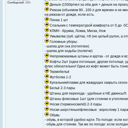
Сообщений:
393
Деньги (1500р/чел за оба дня + деньги на проез
Рюкзак (объемом 90...100 л для мужчин и не м
на рюкзак от дождя, если есть.
Пенка 1 шт
Спальник с температурой комфорта от 0 до -5
КЛМН - Кружка, Ложка, Миска, Нож
Умывалка (зуб. щётка, т/б (не целый рулон, а о
Головные уборы:
- шапка для сна (потеплее)
- шапка для ходьбы (полегче)
Непромокаемые штаны и куртка - от дождя и вс
Кофты 2шт (одна потоньше, другая потолще, удо
флис обязательно! Одна из кофт может быть тонк
Термобельё
Футболка 1-2
Купальник/плавки для жаждущих закрыть сезон
Бельё 2-3 пары
Штаны для перехода - удобные и НЕ джинсы!!!.
Штаны флисовые 1шт (для стоянки и утепления
Носки (термоноски/хб) 2-3 пары
Носки шерстяные/флисовые : взрослому 1 пара
Обувь:
- обувь, в которой удобно идти. По погоде: если х
- обувь для стоянки. Так же по погоде: если холод