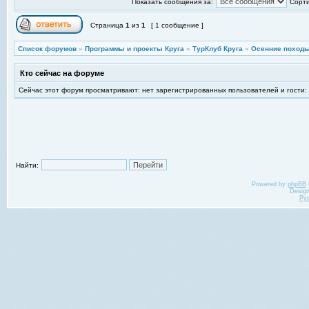
Показать сообщения за:
Сорти
Страница
1
из
1
[ 1 сообщение ]
Список форумов
»
Программы и проекты Круга
»
ТурКлуб Круга
»
Осенние походы
Кто сейчас на форуме
Сейчас этот форум просматривают: нет зарегистрированных пользователей и гости:
Найти:
Powered by
phpBB
Desig
Ру