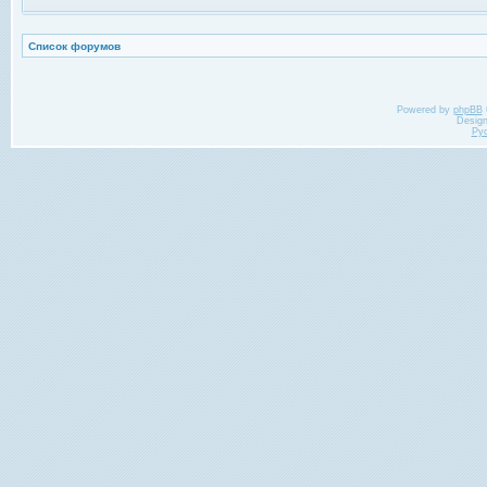
Список форумов
Powered by
phpBB
Desig
Ру