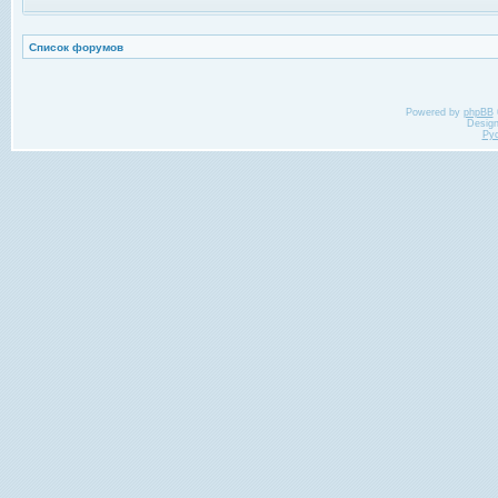
Список форумов
Powered by
phpBB
Desig
Ру