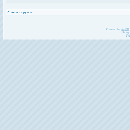
Список форумов
Powered by
phpBB
Desig
Ру