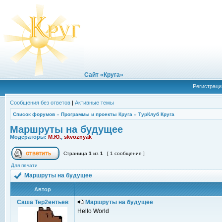
Сайт «Круга»
Регистраци
Сообщения без ответов
|
Активные темы
Список форумов
»
Программы и проекты Круга
»
ТурКлуб Круга
Маршруты на будущее
Модераторы:
М.Ю.
,
skvoznyak
Страница
1
из
1
[ 1 сообщение ]
Для печати
Маршруты на будущее
Автор
Саша Тер2ентьев
Маршруты на будущее
Hello World