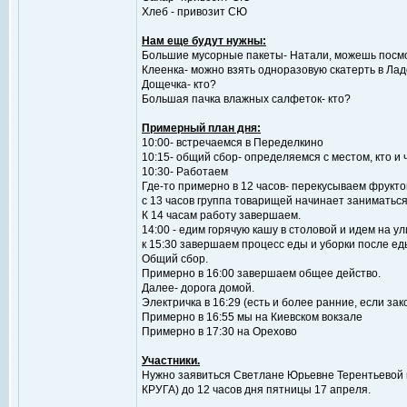
Хлеб - привозит СЮ
Нам еще будут нужны:
Большие мусорные пакеты- Натали, можешь посмо
Клеенка- можно взять одноразовую скатерть в Ла
Дощечка- кто?
Большая пачка влажных салфеток- кто?
Примерный план дня:
10:00- встречаемся в Переделкино
10:15- общий сбор- определяемся с местом, кто и 
10:30- Работаем
Где-то примерно в 12 часов- перекусываем фрукт
с 13 часов группа товарищей начинает заниматься
К 14 часам работу завершаем.
14:00 - едим горячую кашу в столовой и идем на ул
к 15:30 завершаем процесс еды и уборки после ед
Общий сбор.
Примерно в 16:00 завершаем общее действо.
Далее- дорога домой.
Электричка в 16:29 (есть и более ранние, если з
Примерно в 16:55 мы на Киевском вокзале
Примерно в 17:30 на Орехово
Участники.
Нужно заявиться Светлане Юрьевне Терентьевой п
КРУГА) до 12 часов дня пятницы 17 апреля.