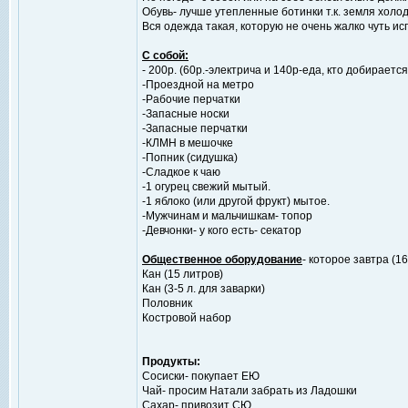
Обувь- лучше утепленные ботинки т.к. земля холод
Вся одежда такая, которую не очень жалко чуть исп
С собой:
- 200р. (60р.-электрича и 140р-еда, кто добирается
-Проездной на метро
-Рабочие перчатки
-Запасные носки
-Запасные перчатки
-КЛМН в мешочке
-Попник (сидушка)
-Сладкое к чаю
-1 огурец свежий мытый.
-1 яблоко (или другой фрукт) мытое.
-Мужчинам и мальчишкам- топор
-Девчонки- у кого есть- секатор
Общественное оборудование
- которое завтра (
Кан (15 литров)
Кан (3-5 л. для заварки)
Половник
Костровой набор
Продукты:
Сосиски- покупает ЕЮ
Чай- просим Натали забрать из Ладошки
Сахар- привозит СЮ