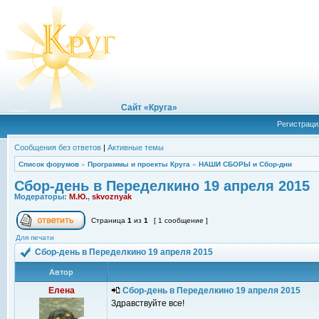
Сайт «Круга»
Регистраци
Сообщения без ответов
|
Активные темы
Список форумов
»
Программы и проекты Круга
»
НАШИ СБОРЫ и Сбор-дни
Сбор-день в Переделкино 19 апреля 2015
Модераторы:
М.Ю.
,
skvoznyak
Страница
1
из
1
[ 1 сообщение ]
Для печати
Сбор-день в Переделкино 19 апреля 2015
Автор
Елена
Сбор-день в Переделкино 19 апреля 2015
Здравствуйте все!