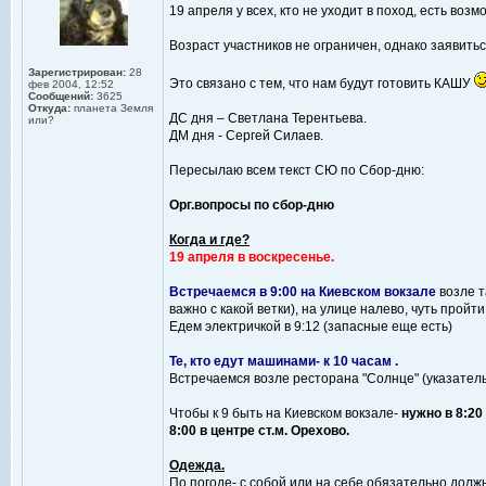
19 апреля у всех, кто не уходит в поход, есть во
Возраст участников не ограничен, однако заявитьс
Зарегистрирован:
28
Это связано с тем, что нам будут готовить КАШУ
фев 2004, 12:52
Сообщений:
3625
Откуда:
планета Земля
ДС дня – Светлана Терентьева.
или?
ДМ дня - Сергей Силаев.
Пересылаю всем текст СЮ по Сбор-дню:
Орг.вопросы по сбор-дню
Когда и где?
19 апреля в воскресенье.
Встречаемся в 9:00 на Киевском вокзале
возле т
важно с какой ветки), на улице налево, чуть прой
Едем электричкой в 9:12 (запасные еще есть)
Те, кто едут машинами- к 10 часам .
Встречаемся возле ресторана "Солнце" (указатель
Чтобы к 9 быть на Киевском вокзале-
нужно в 8:20
8:00 в центре ст.м. Орехово.
Одежда.
По погоде- с собой или на себе обязательно долж