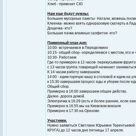
Хлеб - привозит СЮ
Нам еще будут нужны:
Большие мусорные пакеты- Натали, можешь посмо
Клеенка- можно взять одноразовую скатерть в Ла
Дощечка- кто?
Большая пачка влажных салфеток- кто?
Примерный план дня:
10:00- встречаемся в Переделкино
10:15- общий сбор- определяемся с местом, кто и 
10:30- Работаем
Где-то примерно в 12 часов- перекусываем фрукт
с 13 часов группа товарищей начинает заниматься
К 14 часам работу завершаем.
14:00 - едим горячую кашу в столовой и идем на ул
к 15:30 завершаем процесс еды и уборки после ед
Общий сбор.
Примерно в 16:00 завершаем общее действо.
Далее- дорога домой.
Электричка в 16:29 (есть и более ранние, если з
Примерно в 16:55 мы на Киевском вокзале
Примерно в 17:30 на Орехово
Участники.
Нужно заявиться Светлане Юрьевне Терентьевой п
КРУГА) до 12 часов дня пятницы 17 апреля.