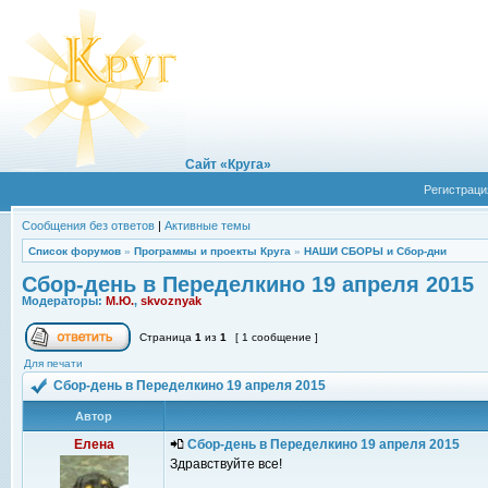
Сайт «Круга»
Регистраци
Сообщения без ответов
|
Активные темы
Список форумов
»
Программы и проекты Круга
»
НАШИ СБОРЫ и Сбор-дни
Сбор-день в Переделкино 19 апреля 2015
Модераторы:
М.Ю.
,
skvoznyak
Страница
1
из
1
[ 1 сообщение ]
Для печати
Сбор-день в Переделкино 19 апреля 2015
Автор
Елена
Сбор-день в Переделкино 19 апреля 2015
Здравствуйте все!