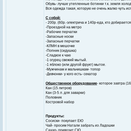
Обувь- лучше утепленные ботинки т.к. земля холод
Вся одежда такая, которую не очень жалко чуть исп
С собой:
- 200р. (60р.-электрича и 140р-еда, кто добирается
-Проездной на метро
-Рабочие перчатки
-Запасные носки
-Запасные перчатки
-КЛМН в мешочке
-Попник (сидушка)
-Сладкое к чаю
-1 огурец свежий мытый.
-1 яблоко (или другой фрукт) мытое.
-Мужчинам и мальчишкам- топор
-Девчонки- у кого есть- секатор
Общественное оборудование
- которое завтра (
Кан (15 литров)
Кан (3-5 л. для заварки)
Половник
Костровой набор
Продукты:
Сосиски- покупает ЕЮ
Чай- просим Натали забрать из Ладошки
Сахар- привозит СЮ