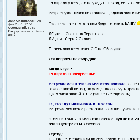
19 апреля у всех, кто не уходит в поход, есть во
Возраст участников не ограничен, однако заявитьс
Зарегистрирован:
28
Это связано с тем, что нам будут готовить КАШУ
фев 2004, 12:52
Сообщений:
3625
Откуда:
планета Земля
ДС дня – Светлана Терентьева.
или?
ДМ дня - Сергей Силаев.
Пересылаю всем текст СЮ по Сбор-дню:
Орг.вопросы по сбор-дню
Когда и где?
19 апреля в воскресенье.
Встречаемся в 9:00 на Киевском вокзале
возле т
важно с какой ветки), на улице налево, чуть прой
Едем электричкой в 9:12 (запасные еще есть)
Те, кто едут машинами- к 10 часам .
Встречаемся возле ресторана "Солнце" (указатель
Чтобы к 9 быть на Киевском вокзале-
нужно в 8:20
8:00 в центре ст.м. Орехово.
Одежда.
По погоде- с собой или на себе обязательно долж