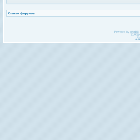
Список форумов
Powered by
phpBB
Desig
Ру