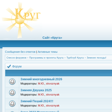
Сайт «Круга»
Сообщения без ответов
|
Активные темы
Список форумов
»
Программы и проекты Круга
»
ТурКлуб Круга
»
Зимние походы!
Форум
Зимний многодневный 2026
Модераторы:
М.Ю.
,
skvoznyak
Зимняя Двушка 2025
Модераторы:
М.Ю.
,
skvoznyak
Зимний Пеший 2024!!!
Модераторы:
М.Ю.
,
skvoznyak