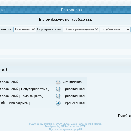
етов
Просмотров
В этом форуме нет сообщений.
темы за:
Сортировать по:
ти: 3
х сообщений
Объявление
 сообщений [ Популярная тема ]
Прилепленная
 сообщений [ Тема закрыта ]
Прилепленная
ий [ Тема закрыта ]
Перенесенная
Перейти
Powered by
phpBB
© 2000, 2002, 2005, 2007 phpBB Group.
Designed by
STSoftware
for
PTF
.
Русская поддержка phpBB