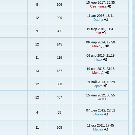
15 мар 2017, 23:35
8
106
Светланка
11 авг 2016, 18:11
12
200
Dasha
19 мар 2015, 11:41
9
47
Еки
06 мар 2014, 17:50
12
145
Миха Д.
06 апр 2015, 21:19
11
119
Надя
19 янв 2015, 23:16
13
187
Миха Д.
19 май 2013, 15:29
12
300
lopata
15 май 2012, 08:55
12
487
Еки
07 фев 2012, 22:52
4
35
Олька
11 окт 2011, 17:45
11
305
Марья