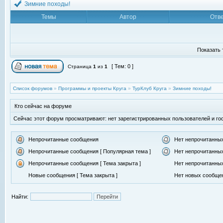
Зимние походы!
Темы
Автор
Отв
Показать 
[ Тем: 0 ]
Страница
1
из
1
Список форумов
»
Программы и проекты Круга
»
ТурКлуб Круга
»
Зимние походы!
Кто сейчас на форуме
Сейчас этот форум просматривают: нет зарегистрированных пользователей и гос
Непрочитанные сообщения
Нет непрочитанны
Непрочитанные сообщения [ Популярная тема ]
Нет непрочитанных
Непрочитанные сообщения [ Тема закрыта ]
Нет непрочитанных
Новые сообщения [ Тема закрыта ]
Нет новых сообщен
Найти: