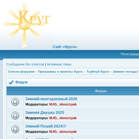
Сайт «Круга»
Регистраци
Сообщения без ответов
|
Активные темы
Список форумов
»
Программы и проекты Круга
»
ТурКлуб Круга
»
Зимние походы!
Форум
Форум
Зимний многодневный 2026
Модераторы:
М.Ю.
,
skvoznyak
Зимняя Двушка 2025
Модераторы:
М.Ю.
,
skvoznyak
Зимний Пеший 2024!!!
Модераторы:
М.Ю.
,
skvoznyak