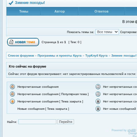
Зимние походы!
Темы
Автор
Ответов
В этом 
Показать темы за:
Сортироват
Страница
1
из
1
[ Тем: 0 ]
Список форумов
»
Программы и проекты Круга
»
ТурКлуб Круга
»
Зимние походы!
Кто сейчас на форуме
Сейчас этот форум просматривают: нет зарегистрированных пользователей и гости:
Непрочитанные сообщения
Нет непрочитанных с
Непрочитанные сообщения [ Популярная тема ]
Нет непрочитанных со
Непрочитанные сообщения [ Тема закрыта ]
Нет непрочитанных со
Новые сообщения [ Тема закрыта ]
Нет новых сообщений [
Найти:
Powered by
phpBB
Desig
Ру