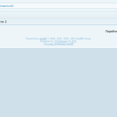
бъявлений!
ти: 2
Перейти
Powered by
phpBB
© 2000, 2002, 2005, 2007 phpBB Group.
Designed by
STSoftware
for
PTF
.
Русская поддержка phpBB