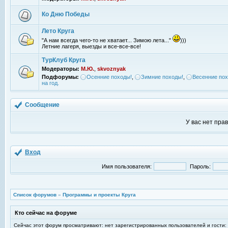
Ко Дню Победы
Лето Круга
"А нам всегда чего-то не хватает... Зимою лета..."
)))
Летние лагеря, выезды и все-все-все!
ТурКлуб Круга
Модераторы:
М.Ю.
,
skvoznyak
Подфорумы:
Осенние походы!
,
Зимние походы!
,
Весенние пох
на год.
Сообщение
У вас нет пра
Вход
Имя пользователя:
Пароль:
Список форумов
»
Программы и проекты Круга
Кто сейчас на форуме
Сейчас этот форум просматривают: нет зарегистрированных пользователей и гости: