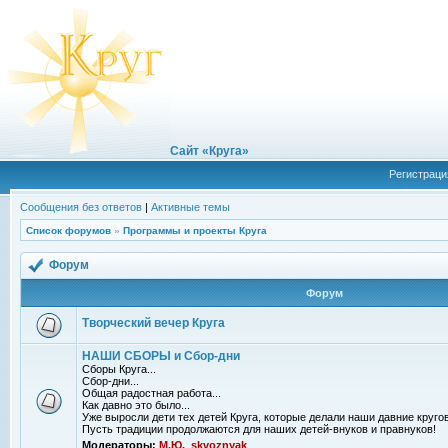
Сайт «Круга»
Регистраци
Сообщения без ответов
|
Активные темы
Список форумов
»
Программы и проекты Круга
Форум
Форум
Творческий вечер Круга
НАШИ СБОРЫ и Сбор-дни
Сборы Круга...
Сбор-дни...
Общая радостная работа...
Как давно это было...
Уже выросли дети тех детей Круга, которые делали наши давние кругов
Пусть традиции продолжаются для наших детей-внуков и правнуков!
Модераторы:
М.Ю.
,
skvoznyak