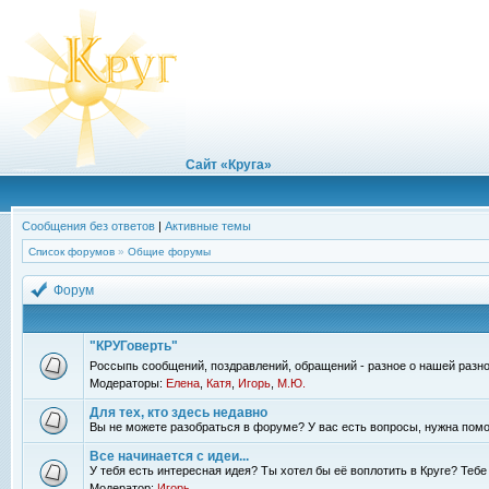
Сайт «Круга»
Сообщения без ответов
|
Активные темы
Список форумов
»
Общие форумы
Форум
"КРУГоверть"
Россыпь сообщений, поздравлений, обращений - разное о нашей разно
Модераторы:
Елена
,
Катя
,
Игорь
,
М.Ю.
Для тех, кто здесь недавно
Вы не можете разобраться в форуме? У вас есть вопросы, нужна помо
Все начинается с идеи...
У тебя есть интересная идея? Ты хотел бы её воплотить в Круге? Теб
Модератор:
Игорь