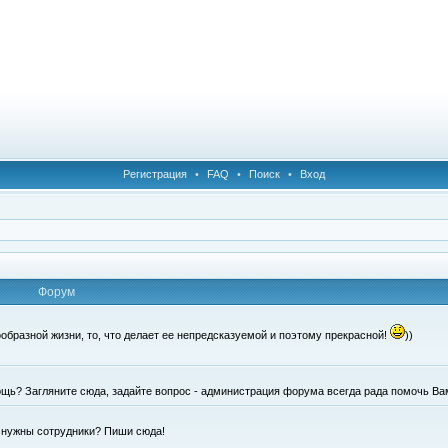
Регистрация
•
FAQ
•
Поиск
•
Вход
Форум
образной жизни, то, что делает ее непредсказуемой и поэтому прекрасной!
))
щь? Загляните сюда, задайте вопрос - администрация форума всегда рада помочь Ва
е нужны сотрудники? Пиши сюда!