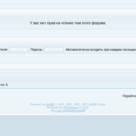
У вас нет прав на чтение тем этого форума.
теля:
Пароль:
Автоматически входить при каждом посеще
ти: 6
Перейти
Powered by
phpBB
© 2000, 2002, 2005, 2007 phpBB Group.
Designed by
STSoftware
for
PTF
.
Русская поддержка phpBB