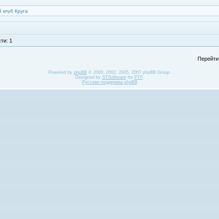
 клуб Круга
ти: 1
Перейти
Powered by
phpBB
© 2000, 2002, 2005, 2007 phpBB Group.
Designed by
STSoftware
for
PTF
.
Русская поддержка phpBB