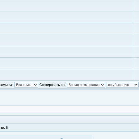
темы за:
Сортировать по:
ти: 6