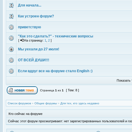
Для начала...
Как устроен форум?
приветствую
"Как это сделать?" - технические вопросы
[
На страницу:
1
,
2
]
Мы уехали до 27 июля!
ОТ ВСЕЙ ДУШИ!!!
Если вдруг все на форуме стало English :)
Показать 
[ Тем: 8 ]
Страница
1
из
1
Список форумов
»
Общие форумы
»
Для тех, кто здесь недавно
Кто сейчас на форуме
Сейчас этот форум просматривают: нет зарегистрированных пользователей и гос