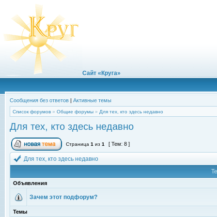
Сайт «Круга»
Сообщения без ответов
|
Активные темы
Список форумов
»
Общие форумы
»
Для тех, кто здесь недавно
Для тех, кто здесь недавно
[ Тем: 8 ]
Страница
1
из
1
Для тех, кто здесь недавно
Т
Объявления
Зачем этот подфорум?
Темы