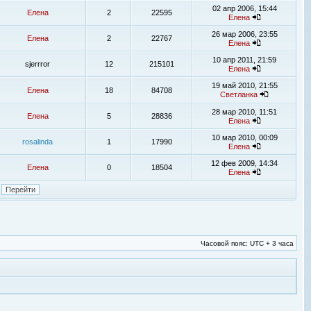
02 апр 2006, 15:44
Елена
2
22595
Елена
26 мар 2006, 23:55
Елена
2
22767
Елена
10 апр 2011, 21:59
sjerrror
12
215101
Елена
19 май 2010, 21:55
Елена
18
84708
Светланка
28 мар 2010, 11:51
Елена
5
28836
Елена
10 мар 2010, 00:09
rosalinda
1
17990
Елена
12 фев 2009, 14:34
Елена
0
18504
Елена
Часовой пояс: UTC + 3 часа