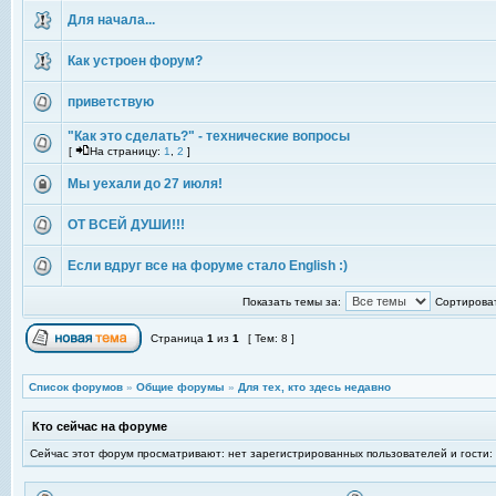
Для начала...
Как устроен форум?
приветствую
"Как это сделать?" - технические вопросы
[
На страницу:
1
,
2
]
Мы уехали до 27 июля!
ОТ ВСЕЙ ДУШИ!!!
Если вдруг все на форуме стало English :)
Показать темы за:
Сортироват
Страница
1
из
1
[ Тем: 8 ]
Список форумов
»
Общие форумы
»
Для тех, кто здесь недавно
Кто сейчас на форуме
Сейчас этот форум просматривают: нет зарегистрированных пользователей и гости: