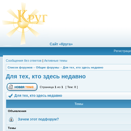
Сайт «Круга»
Регистраци
Сообщения без ответов
|
Активные темы
Список форумов
»
Общие форумы
»
Для тех, кто здесь недавно
Для тех, кто здесь недавно
Страница
1
из
1
[ Тем: 8 ]
Для тех, кто здесь недавно
Темы
Объявления
Зачем этот подфорум?
Темы