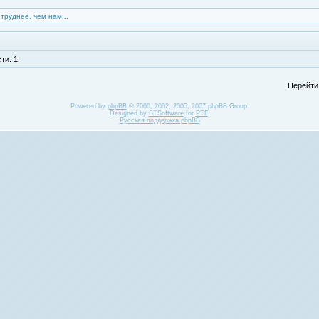
 труднее, чем нам...
ти: 1
Перейти
Powered by
phpBB
© 2000, 2002, 2005, 2007 phpBB Group.
Designed by
STSoftware
for
PTF
.
Русская поддержка phpBB