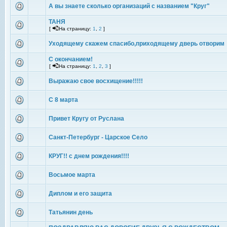
А вы знаете сколько организаций с названием "Круг"
ТАНЯ
[
На страницу:
1
,
2
]
Уходящему скажем спасибо,приходящему дверь отворим
С окончанием!
[
На страницу:
1
,
2
,
3
]
Выражаю свое восхищение!!!!!
С 8 марта
Привет Кругу от Руслана
Санкт-Петербург - Царское Село
КРУГ!! с днем рождения!!!!
Восьмое марта
Диплом и его защита
Татьянин день