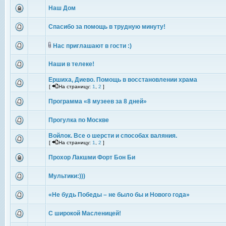
Наш Дом
Спасибо за помощь в трудную минуту!
Нас приглашают в гости :)
Наши в телеке!
Ершиха, Диево. Помощь в восстановлении храма
[
На страницу:
1
,
2
]
Программа «8 музеев за 8 дней»
Прогулка по Москве
Войлок. Все о шерсти и способах валяния.
[
На страницу:
1
,
2
]
Прохор Лакшми Форт Бон Би
Мультики:)))
«Не будь Победы – не было бы и Нового года»
С широкой Масленицей!