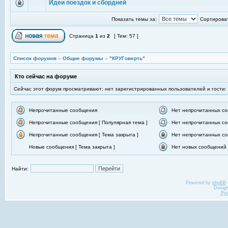
Идеи поездок и сбордней
Показать темы за:
Сортироват
Страница
1
из
2
[ Тем: 57 ]
Список форумов
»
Общие форумы
»
"КРУГоверть"
Кто сейчас на форуме
Сейчас этот форум просматривают: нет зарегистрированных пользователей и гости:
Непрочитанные сообщения
Нет непрочитанных с
Непрочитанные сообщения [ Популярная тема ]
Нет непрочитанных со
Непрочитанные сообщения [ Тема закрыта ]
Нет непрочитанных со
Новые сообщения [ Тема закрыта ]
Нет новых сообщений [
Найти:
Powered by
phpBB
Desig
Ру