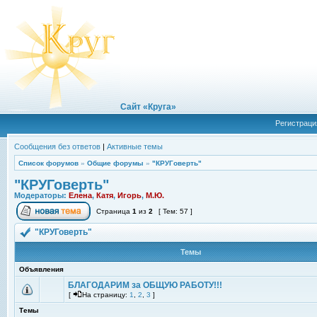
Сайт «Круга»
Регистраци
Сообщения без ответов
|
Активные темы
Список форумов
»
Общие форумы
»
"КРУГоверть"
"КРУГоверть"
Модераторы:
Елена
,
Катя
,
Игорь
,
М.Ю.
Страница
1
из
2
[ Тем: 57 ]
"КРУГоверть"
Темы
Объявления
БЛАГОДАРИМ за ОБЩУЮ РАБОТУ!!!
[
На страницу:
1
,
2
,
3
]
Темы