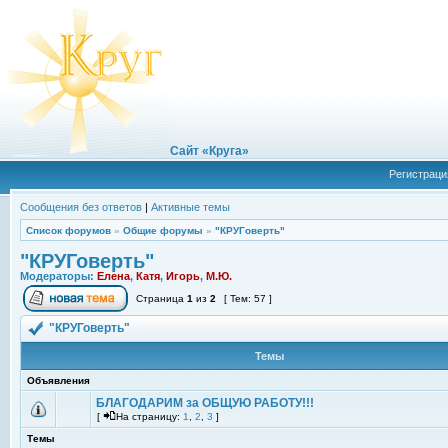
Сайт «Круга»
Регистраци
Сообщения без ответов
|
Активные темы
Список форумов
»
Общие форумы
»
"КРУГоверть"
"КРУГоверть"
Модераторы:
Елена
,
Катя
,
Игорь
,
М.Ю.
Страница
1
из
2
[ Тем: 57 ]
"КРУГоверть"
Темы
Объявления
БЛАГОДАРИМ за ОБЩУЮ РАБОТУ!!!
[
На страницу:
1
,
2
,
3
]
Темы