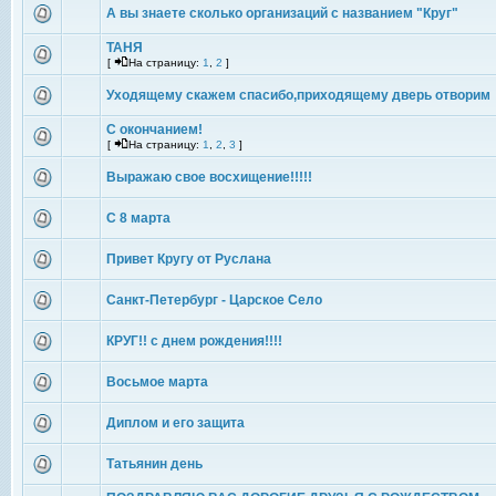
А вы знаете сколько организаций с названием "Круг"
ТАНЯ
[
На страницу:
1
,
2
]
Уходящему скажем спасибо,приходящему дверь отворим
С окончанием!
[
На страницу:
1
,
2
,
3
]
Выражаю свое восхищение!!!!!
С 8 марта
Привет Кругу от Руслана
Санкт-Петербург - Царское Село
КРУГ!! с днем рождения!!!!
Восьмое марта
Диплом и его защита
Татьянин день