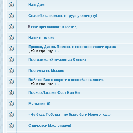
Наш Дом
Спасибо за помощь в трудную минуту!
Нас приглашают в гости :)
Наши в телеке!
Ершиха, Диево. Помощь в восстановлении храма
[
На страницу:
1
,
2
]
Программа «8 музеев за 8 дней»
Прогулка по Москве
Войлок. Все о шерсти и способах валяния.
[
На страницу:
1
,
2
]
Прохор Лакшми Форт Бон Би
Мультики:)))
«Не будь Победы – не было бы и Нового года»
С широкой Масленицей!