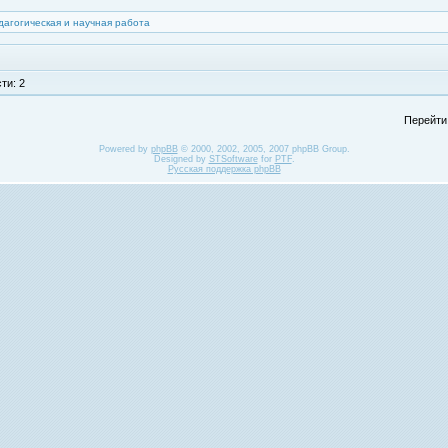
дагогическая и научная работа
ти: 2
Перейти
Powered by
phpBB
© 2000, 2002, 2005, 2007 phpBB Group.
Designed by
STSoftware
for
PTF
.
Русская поддержка phpBB