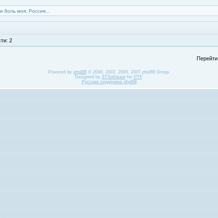
и боль моя, Россия...
ти: 2
Перейти
Powered by
phpBB
© 2000, 2002, 2005, 2007 phpBB Group.
Designed by
STSoftware
for
PTF
.
Русская поддержка phpBB