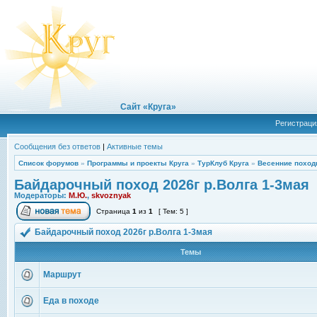
Сайт «Круга»
Регистраци
Сообщения без ответов
|
Активные темы
Список форумов
»
Программы и проекты Круга
»
ТурКлуб Круга
»
Весенние поход
Байдарочный поход 2026г р.Волга 1-3мая
Модераторы:
М.Ю.
,
skvoznyak
Страница
1
из
1
[ Тем: 5 ]
Байдарочный поход 2026г р.Волга 1-3мая
Темы
Маршрут
Еда в походе