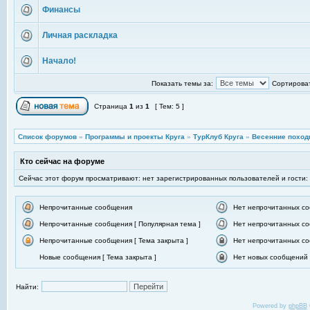
Финансы
Личная раскладка
Начало!
Показать темы за:
Сортироват
Страница
1
из
1
[ Тем: 5 ]
Список форумов
»
Программы и проекты Круга
»
ТурКлуб Круга
»
Весенние поход
Кто сейчас на форуме
Сейчас этот форум просматривают: нет зарегистрированных пользователей и гости:
Непрочитанные сообщения
Нет непрочитанных с
Непрочитанные сообщения [ Популярная тема ]
Нет непрочитанных со
Непрочитанные сообщения [ Тема закрыта ]
Нет непрочитанных со
Новые сообщения [ Тема закрыта ]
Нет новых сообщений [
Найти:
Powered by
phpBB