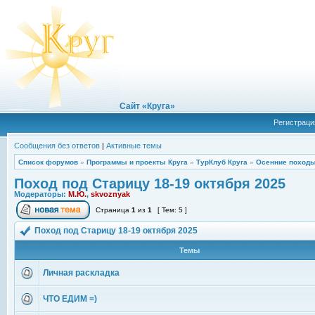
Сайт «Круга»
Регистраци
Сообщения без ответов
|
Активные темы
Список форумов
»
Программы и проекты Круга
»
ТурКлуб Круга
»
Осенние походы
Поход под Старицу 18-19 октября 2025
Модераторы:
М.Ю.
,
skvoznyak
Страница
1
из
1
[ Тем: 5 ]
Поход под Старицу 18-19 октября 2025
Темы
Личная раскладка
ЧТО ЕДИМ =)