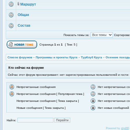
Маршрут
Общак
Состав
Показать темы за:
Сортироват
Страница
1
из
1
[ Тем: 5 ]
Список форумов
»
Программы и проекты Круга
»
ТурКлуб Круга
»
Осенние походы
Кто сейчас на форуме
Сейчас этот форум просматривают: нет зарегистрированных пользователей и гости:
Непрочитанные сообщения
Нет непрочитанных с
Непрочитанные сообщения [ Популярная тема ]
Нет непрочитанных со
Непрочитанные сообщения [ Тема закрыта ]
Нет непрочитанных со
Новые сообщения [ Тема закрыта ]
Нет новых сообщений [
Найти:
Powered by
phpBB