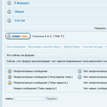
Маршрут
Общак
Состав
Показать 
[ Тем: 5 ]
Страница
1
из
1
Список форумов
»
Программы и проекты Круга
»
ТурКлуб Круга
»
Осенние походы!
»
Кто сейчас на форуме
Сейчас этот форум просматривают: нет зарегистрированных пользователей и гос
Непрочитанные сообщения
Нет непрочитанны
Непрочитанные сообщения [ Популярная тема ]
Нет непрочитанных
Непрочитанные сообщения [ Тема закрыта ]
Нет непрочитанных
Новые сообщения [ Тема закрыта ]
Нет новых сообщен
Найти: