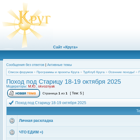
Сайт «Круга»
Сообщения без ответов
|
Активные темы
Список форумов
»
Программы и проекты Круга
»
ТурКлуб Круга
»
Осенние походы!
»
Поход под Старицу 18-19 октября 2025
Модераторы:
М.Ю.
,
skvoznyak
[ Тем: 5 ]
Страница
1
из
1
Поход под Старицу 18-19 октября 2025
Т
Личная раскладка
ЧТО ЕДИМ =)